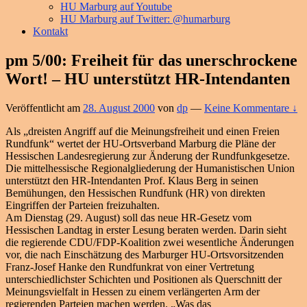
HU Marburg auf Youtube
HU Marburg auf Twitter: @humarburg
Kontakt
pm 5/00: Freiheit für das unerschrockene
Wort! – HU unterstützt HR-Intendanten
Veröffentlicht am
28. August 2000
von
dp
—
Keine Kommentare ↓
Als „dreisten Angriff auf die Meinungsfreiheit und einen Freien
Rundfunk“ wertet der HU-Ortsverband Marburg die Pläne der
Hessischen Landesregierung zur Änderung der Rundfunkgesetze.
Die mittelhessische Regionalgliederung der Humanistischen Union
unterstützt den HR-Intendanten Prof. Klaus Berg in seinen
Bemühungen, den Hessischen Rundfunk (HR) von direkten
Eingriffen der Parteien freizuhalten.
Am Dienstag (29. August) soll das neue HR-Gesetz vom
Hessischen Landtag in erster Lesung beraten werden. Darin sieht
die regierende CDU/FDP-Koalition zwei wesentliche Änderungen
vor, die nach Einschätzung des Marburger HU-Ortsvorsitzenden
Franz-Josef Hanke den Rundfunkrat von einer Vertretung
unterschiedlichster Schichten und Positionen als Querschnitt der
Meinungsvielfalt in Hessen zu einem verlängerten Arm der
regierenden Parteien machen werden. „Was das