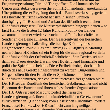
Programmgestaltung Tür und Tor geöffnet. Die Humanistische
Union unterstütze deswegen die vom HR-Intendanten angekündigte
Überprüfung dieser Regelung durch das Bundesverfassungsgericht.
Das höchste deutsche Gericht hat sich in seinen Urteilen
durchgängig für Bestand und Ausbau des öffentlich-rechtlichen
Rundfunks eingesetzt. Die Ministerpräsidenten hingegen hätten – so
fasst Hanke die letzten 12 Jahre Rundfunkpolitik der Länder
zusammen – immer wieder versucht, die öffentlich-rechtlichen
Sender an die Leine zu legen. Der Gesetzentwurf der hessischen
Landesregierung sei allerdings die traurige Krönung dieser
eingrenzenden Politik. Das am Samstag (25. August) in Marburg
neu eröffnete HR-Büro sei ein Beleg für die auch regional vertiefte
Rundfunkvielfalt der Öffentlich-Rechtlichen. Sein Betrieb sei nur
dann auf Dauer gesichert, wenn der HR genügend finanzielle und
politische Spielräume behalte. Diese Freiheit drohe jedoch auch
durch das neue Gesetz eingeschränkt zu werden. Bürgerinnen und
Bürger sollten für den Erhalt dieser Spielräume und einen
Rundfunkrat eintreten, der von Parteiinteressen frei gehalten bleibt.
Der HR sei der Rundfunk der hessischen Gebührenzahler und nicht
Eigentum der Parteien und ihnen nahestehender Organisationen.
Der HU-Ortsverband Marburg fordert die hessische
Landesregierung auf, ihren demokratiefeindlichen Gesetzentwurf
zurückzuziehen. „Hände weg vom Hessischen Rundfunk“, fordert
Franz-Josef Hanke. „Der HR darf nicht zum langweiligen
Sendeplatz für beweihräucherndes Kaisergeburtstagsgedudel