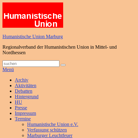
Zum
Inhalt
springen
Humanistische Union Marburg
Regionalverband der Humanistischen Union in Mittel- und
Nordhessen
Suche
Suchen
nach:
Menü
Primäres
Archiv
Aktivitäten
Menü
Debatten
Hintergrund
HU
Presse
Impressum
Termine
Humanistische Union e.V.
Verfassung schützen
Marburger Leuchtfeuer