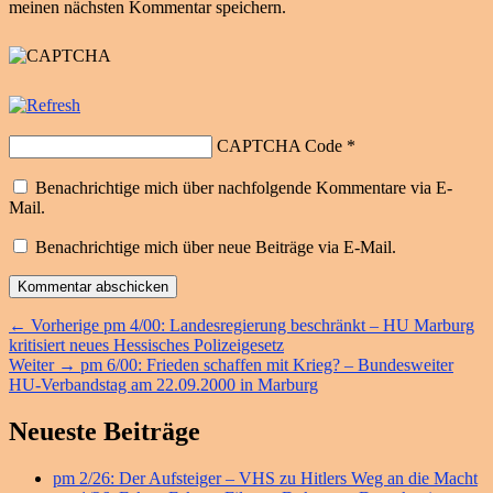
meinen nächsten Kommentar speichern.
CAPTCHA Code
*
Benachrichtige mich über nachfolgende Kommentare via E-
Mail.
Benachrichtige mich über neue Beiträge via E-Mail.
Beitragsnavigation
Vorheriger
←
Vorherige
pm 4/00: Landesregierung beschränkt – HU Marburg
Beitrag:
kritisiert neues Hessisches Polizeigesetz
Nächster
Weiter
→
pm 6/00: Frieden schaffen mit Krieg? – Bundesweiter
Beitrag:
HU-Verbandstag am 22.09.2000 in Marburg
Primärer
Neueste Beiträge
Seitenleisten
pm 2/26: Der Aufsteiger – VHS zu Hitlers Weg an die Macht
Widget-