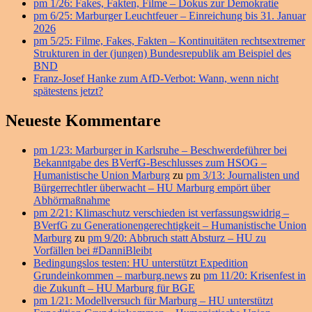
pm 1/26: Fakes, Fakten, Filme – Dokus zur Demokratie
Bereich
pm 6/25: Marburger Leuchtfeuer – Einreichung bis 31. Januar
2026
pm 5/25: Filme, Fakes, Fakten – Kontinuitäten rechtsextremer
Strukturen in der (jungen) Bundesrepublik am Beispiel des
BND
Franz-Josef Hanke zum AfD-Verbot: Wann, wenn nicht
spätestens jetzt?
Neueste Kommentare
pm 1/23: Marburger in Karlsruhe – Beschwerdeführer bei
Bekanntgabe des BVerfG-Beschlusses zum HSOG –
Humanistische Union Marburg
zu
pm 3/13: Journalisten und
Bürgerrechtler überwacht – HU Marburg empört über
Abhörmaßnahme
pm 2/21: Klimaschutz verschieden ist verfassungswidrig –
BVerfG zu Generationengerechtigkeit – Humanistische Union
Marburg
zu
pm 9/20: Abbruch statt Absturz – HU zu
Vorfällen bei #DanniBleibt
Bedingungslos testen: HU unterstützt Expedition
Grundeinkommen – marburg.news
zu
pm 11/20: Krisenfest in
die Zukunft – HU Marburg für BGE
pm 1/21: Modellversuch für Marburg – HU unterstützt