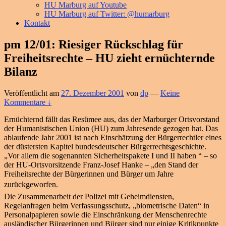
HU Marburg auf Youtube
HU Marburg auf Twitter: @humarburg
Kontakt
pm 12/01: Riesiger Rückschlag für
Freiheitsrechte – HU zieht ernüchternde
Bilanz
Veröffentlicht am
27. Dezember 2001
von
dp
—
Keine
Kommentare ↓
Ernüchternd fällt das Resümee aus, das der Marburger Ortsvorstand
der Humanistischen Union (HU) zum Jahresende gezogen hat. Das
ablaufende Jahr 2001 ist nach Einschätzung der Bürgerrechtler eines
der düstersten Kapitel bundesdeutscher Bürgerrechtsgeschichte.
„Vor allem die sogenannten Sicherheitspakete I und II haben “ – so
der HU-Ortsvorsitzende Franz-Josef Hanke – „den Stand der
Freiheitsrechte der Bürgerinnen und Bürger um Jahre
zurückgeworfen.
Die Zusammenarbeit der Polizei mit Geheimdiensten,
Regelanfragen beim Verfassungsschutz, „biometrische Daten“ in
Personalpapieren sowie die Einschränkung der Menschenrechte
ausländischer Bürgerinnen und Bürger sind nur einige Kritikpunkte