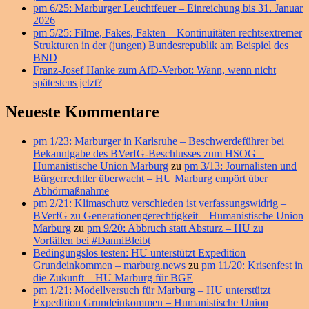
Bereich
pm 6/25: Marburger Leuchtfeuer – Einreichung bis 31. Januar
2026
pm 5/25: Filme, Fakes, Fakten – Kontinuitäten rechtsextremer
Strukturen in der (jungen) Bundesrepublik am Beispiel des
BND
Franz-Josef Hanke zum AfD-Verbot: Wann, wenn nicht
spätestens jetzt?
Neueste Kommentare
pm 1/23: Marburger in Karlsruhe – Beschwerdeführer bei
Bekanntgabe des BVerfG-Beschlusses zum HSOG –
Humanistische Union Marburg
zu
pm 3/13: Journalisten und
Bürgerrechtler überwacht – HU Marburg empört über
Abhörmaßnahme
pm 2/21: Klimaschutz verschieden ist verfassungswidrig –
BVerfG zu Generationengerechtigkeit – Humanistische Union
Marburg
zu
pm 9/20: Abbruch statt Absturz – HU zu
Vorfällen bei #DanniBleibt
Bedingungslos testen: HU unterstützt Expedition
Grundeinkommen – marburg.news
zu
pm 11/20: Krisenfest in
die Zukunft – HU Marburg für BGE
pm 1/21: Modellversuch für Marburg – HU unterstützt
Expedition Grundeinkommen – Humanistische Union