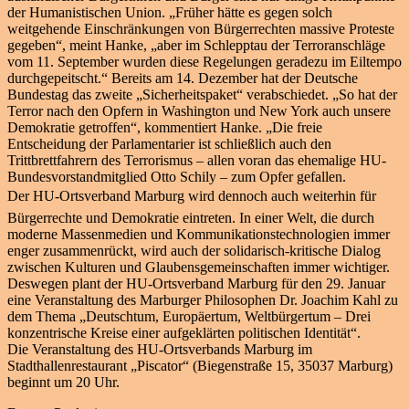
der Humanistischen Union. „Früher hätte es gegen solch
weitgehende Einschränkungen von Bürgerrechten massive Proteste
gegeben“, meint Hanke, „aber im Schlepptau der Terroranschläge
vom 11. September wurden diese Regelungen geradezu im Eiltempo
durchgepeitscht.“ Bereits am 14. Dezember hat der Deutsche
Bundestag das zweite „Sicherheitspaket“ verabschiedet. „So hat der
Terror nach den Opfern in Washington und New York auch unsere
Demokratie getroffen“, kommentiert Hanke. „Die freie
Entscheidung der Parlamentarier ist schließlich auch den
Trittbrettfahrern des Terrorismus – allen voran das ehemalige HU-
Bundesvorstandmitglied Otto Schily – zum Opfer gefallen.
Der HU-Ortsverband Marburg wird dennoch auch weiterhin für
Bürgerrechte und Demokratie eintreten. In einer Welt, die durch
moderne Massenmedien und Kommunikationstechnologien immer
enger zusammenrückt, wird auch der solidarisch-kritische Dialog
zwischen Kulturen und Glaubensgemeinschaften immer wichtiger.
Deswegen plant der HU-Ortsverband Marburg für den 29. Januar
eine Veranstaltung des Marburger Philosophen Dr. Joachim Kahl zu
dem Thema „Deutschtum, Europäertum, Weltbürgertum – Drei
konzentrische Kreise einer aufgeklärten politischen Identität“.
Die Veranstaltung des HU-Ortsverbands Marburg im
Stadthallenrestaurant „Piscator“ (Biegenstraße 15, 35037 Marburg)
beginnt um 20 Uhr.