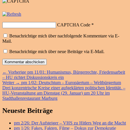
CAPTCHA Code
*
Benachrichtige mich über nachfolgende Kommentare via E-
Mail.
Benachrichtige mich über neue Beiträge via E-Mail.
Beitragsnavigation
Vorheriger
←
Vorherige
pm 11/01: Humanismus, Bürgerrechte, Friedensarbeit
Beitrag:
– HU richtet Diskussionskreis ein
Nächster
Weiter
→
pm 1/02: Deutschtum – Europäertum – Weltbürgertum
Beitrag:
Drei konzentrische Kreise einer aufgeklärten politischen Identität. –
HU-Veranstaltung am Dienstag (29. Januar) um 20 Uhr im
Stadthallenrestaurant Marburg
Primärer
Neueste Beiträge
Seitenleisten
pm 2/26: Der Aufsteiger – VHS zu Hitlers Weg an die Macht
Widget-
pm 1/26: Fakes, Fakten, Filme – Dokus zur Demokratie