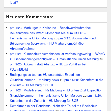
jetzt?
Neueste Kommentare
pm 1/23: Marburger in Karlsruhe – Beschwerdeführer bei
Bekanntgabe des BVerfG-Beschlusses zum HSOG –
Humanistische Union Marburg
zu
pm 3/13: Journalisten und
Bürgerrechtler überwacht – HU Marburg empört über
Abhörmaßnahme
pm 2/21: Klimaschutz verschieden ist verfassungswidrig – BVerfG
zu Generationengerechtigkeit – Humanistische Union Marburg
zu
pm 9/20: Abbruch statt Absturz – HU zu Vorfällen bei
#DanniBleibt
Bedingungslos testen: HU unterstützt Expedition
Grundeinkommen – marburg.news
zu
pm 11/20: Krisenfest in die
Zukunft – HU Marburg für BGE
pm 1/21: Modellversuch für Marburg – HU unterstützt Expedition
Grundeinkommen – Humanistische Union Marburg
zu
pm 11/20:
Krisenfest in die Zukunft – HU Marburg für BGE
Demokratie in der Pandemie: Nicht den Teufel mit Beelzebub
austreiben – Journalismustipps
zu
pm 7/20: HU Marburg fordert