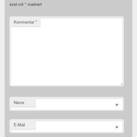
sind mit
*
markiert
Kommentar
*
Name
*
E-Mail
*