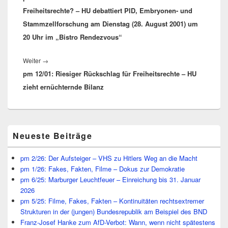
Freiheitsrechte? – HU debattiert PID, Embryonen- und
Stammzellforschung am Dienstag (28. August 2001) um
20 Uhr im „Bistro Rendezvous“
Nächster
Weiter
→
pm 12/01: Riesiger Rückschlag für Freiheitsrechte – HU
Beitrag:
zieht ernüchternde Bilanz
Primärer
Neueste Beiträge
Seitenleisten
Widget-
Bereich
pm 2/26: Der Aufsteiger – VHS zu Hitlers Weg an die Macht
pm 1/26: Fakes, Fakten, Filme – Dokus zur Demokratie
pm 6/25: Marburger Leuchtfeuer – Einreichung bis 31. Januar
2026
pm 5/25: Filme, Fakes, Fakten – Kontinuitäten rechtsextremer
Strukturen in der (jungen) Bundesrepublik am Beispiel des BND
Franz-Josef Hanke zum AfD-Verbot: Wann, wenn nicht spätestens