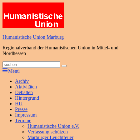
Zum
Inhalt
springen
Humanistische Union Marburg
Regionalverband der Humanistischen Union in Mittel- und
Nordhessen
Suche
Suchen
nach:
Menü
Primäres
Archiv
Aktivitäten
Menü
Debatten
Hintergrund
HU
Presse
Impressum
Termine
Humanistische Union e.V.
Verfassung schützen
Marburger Leuchtfeuer