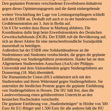
Den geplanten Protesten verschiedener Erwerbslosen-Initiativen
gegen dieses Optimierungsgesetz und die damit einhergehende
weitere Verschärfung der Lage von Leistungsempfängern schließt
sich der ESBR an. Deshalb ruft auch er zu der bundesweiten
Großdemonstration am 3. Juni in Berlin auf.
Um 6 Uhr werden dazu Busse in Marburg abfahren. Die
Koordination dafür liegt beim Erwerbslosenkreis des Deutschen
Gewerkschaftsbunds (DGB). Der ESBR ruft die Bevölkerung auf,
sich an dieser Aktion für eine menschenfreundliche Sozialpolitik
massenhaft zu beteiligen.
Außerdem hat der ESBR eine Solidaritätsadresse an die
Studentinnen und Studenten verabschiedet, die gegen die geplante
Einführung von Studiengebühren protestieren. Hanke hat sie dem
Allgemeinen Studierenden-Ausschuss (AstA) der Philipps-
Universität und dem Aktionsbündnis gegen Studiengebühren am
Donnerstag (18. Mai) übermittelt.
Die Humanistische Union (HU) solidarisiert sich mit den
Studierenden und ihrem Widerstand gegen Studiengebühren. Sie
unterstützt die friedlichen Proteste gegen die geplante Einführung
von Studiengebühren in Hessen. Die HU hält fest, dass die
Landesverfassung einen gebührenfreien Unterricht an den
hessischen Hochschulen vorschreibt.
Die geplante Einführung von „Studienbeiträgen“ in Hööhe von 500
Euro für EU-Bürger und 1.500 Euro für alle anderen hält die HU