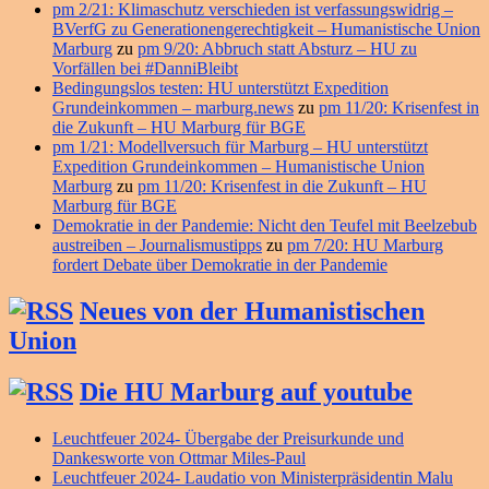
pm 2/21: Klimaschutz verschieden ist verfassungswidrig –
BVerfG zu Generationengerechtigkeit – Humanistische Union
Marburg
zu
pm 9/20: Abbruch statt Absturz – HU zu
Vorfällen bei #DanniBleibt
Bedingungslos testen: HU unterstützt Expedition
Grundeinkommen – marburg.news
zu
pm 11/20: Krisenfest in
die Zukunft – HU Marburg für BGE
pm 1/21: Modellversuch für Marburg – HU unterstützt
Expedition Grundeinkommen – Humanistische Union
Marburg
zu
pm 11/20: Krisenfest in die Zukunft – HU
Marburg für BGE
Demokratie in der Pandemie: Nicht den Teufel mit Beelzebub
austreiben – Journalismustipps
zu
pm 7/20: HU Marburg
fordert Debate über Demokratie in der Pandemie
Neues von der Humanistischen
Union
Die HU Marburg auf youtube
Leuchtfeuer 2024- Übergabe der Preisurkunde und
Dankesworte von Ottmar Miles-Paul
Leuchtfeuer 2024- Laudatio von Ministerpräsidentin Malu