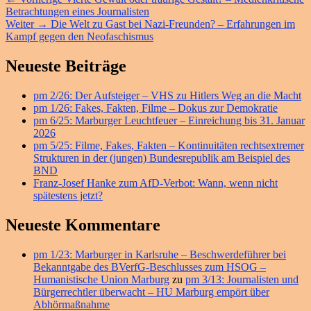
Beitragsnavigation
Beitrag:
Betrachtungen eines Journalisten
Nächster
Weiter
→
Die Welt zu Gast bei Nazi-Freunden? – Erfahrungen im
Beitrag:
Kampf gegen den Neofaschismus
Primärer
Neueste Beiträge
Seitenleisten
pm 2/26: Der Aufsteiger – VHS zu Hitlers Weg an die Macht
Widget-
pm 1/26: Fakes, Fakten, Filme – Dokus zur Demokratie
Bereich
pm 6/25: Marburger Leuchtfeuer – Einreichung bis 31. Januar
2026
pm 5/25: Filme, Fakes, Fakten – Kontinuitäten rechtsextremer
Strukturen in der (jungen) Bundesrepublik am Beispiel des
BND
Franz-Josef Hanke zum AfD-Verbot: Wann, wenn nicht
spätestens jetzt?
Neueste Kommentare
pm 1/23: Marburger in Karlsruhe – Beschwerdeführer bei
Bekanntgabe des BVerfG-Beschlusses zum HSOG –
Humanistische Union Marburg
zu
pm 3/13: Journalisten und
Bürgerrechtler überwacht – HU Marburg empört über
Abhörmaßnahme