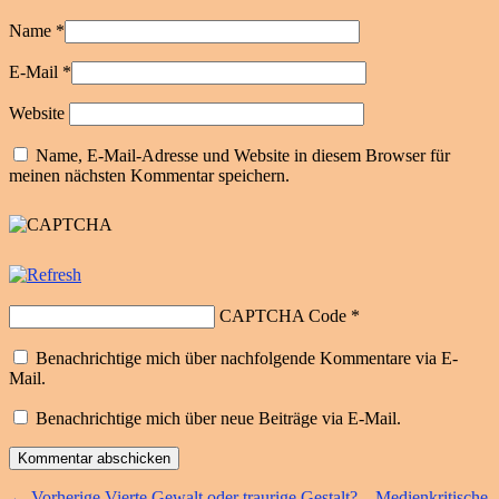
Name
*
E-Mail
*
Website
Name, E-Mail-Adresse und Website in diesem Browser für
meinen nächsten Kommentar speichern.
CAPTCHA Code
*
Benachrichtige mich über nachfolgende Kommentare via E-
Mail.
Benachrichtige mich über neue Beiträge via E-Mail.
Vorheriger
←
Vorherige
Vierte Gewalt oder traurige Gestalt? – Medienkritische