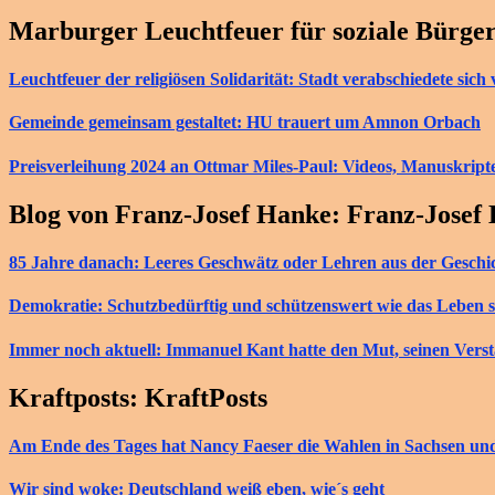
Marburger Leuchtfeuer für soziale Bürge
Leuchtfeuer der religiösen Solidarität: Stadt verabschiedete si
Gemeinde gemeinsam gestaltet: HU trauert um Amnon Orbach
Preisverleihung 2024 an Ottmar Miles-Paul: Videos, Manuskript
Blog von Franz-Josef Hanke: Franz-Josef
85 Jahre danach: Leeres Geschwätz oder Lehren aus der Geschi
Demokratie: Schutzbedürftig und schützenswert wie das Leben s
Immer noch aktuell: Immanuel Kant hatte den Mut, seinen Vers
Kraftposts: KraftPosts
Am Ende des Tages hat Nancy Faeser die Wahlen in Sachsen u
Wir sind woke: Deutschland weiß eben, wie´s geht