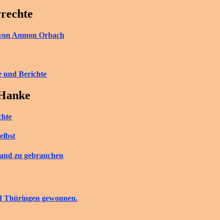
rrechte
ch von Amnon Orbach
e und Berichte
 Hanke
chte
elbst
tand zu gebrauchen
nd Thüringen gewonnen.