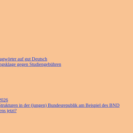
agwörter auf gut Deutsch
sungsklage gegen Studiengebühren
 2026
 Strukturen in der (jungen) Bundesrepublik am Beispiel des BND
ns jetzt?