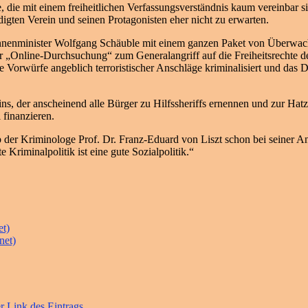
, die mit einem freiheitlichen Verfassungsverständnis kaum vereinbar 
gten Verein und seinen Protagonisten eher nicht zu erwarten.
nnenminister Wolfgang Schäuble mit einem ganzen Paket von Überwac
 „Online-Durchsuchung“ zum Generalangriff auf die Freiheitsrechte der
 Vorwürfe angeblich terroristischer Anschläge kriminalisiert und da
eins, der anscheinend alle Bürger zu Hilfssheriffs ernennen und zur Hat
 finanzieren.
b der Kriminologe Prof. Dr. Franz-Eduard von Liszt schon bei seiner An
riminalpolitik ist eine gute Sozialpolitik.“
et)
net)
r Link des Eintrags
.