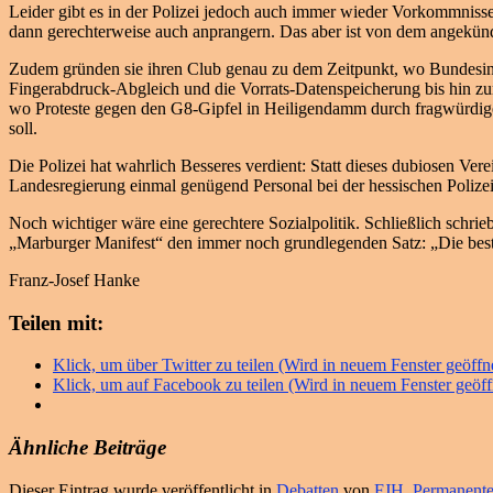
Leider gibt es in der Polizei jedoch auch immer wieder Vorkommnisse
dann gerechterweise auch anprangern. Das aber ist von dem angekündi
Zudem gründen sie ihren Club genau zu dem Zeitpunkt, wo Bundesi
Fingerabdruck-Abgleich und die Vorrats-Datenspeicherung bis hin zur
wo Proteste gegen den G8-Gipfel in Heiligendamm durch fragwürdige
soll.
Die Polizei hat wahrlich Besseres verdient: Statt dieses dubiosen Ver
Landesregierung einmal genügend Personal bei der hessischen Polizei
Noch wichtiger wäre eine gerechtere Sozialpolitik. Schließlich schrie
„Marburger Manifest“ den immer noch grundlegenden Satz: „Die beste K
Franz-Josef Hanke
Teilen mit:
Klick, um über Twitter zu teilen (Wird in neuem Fenster geöffn
Klick, um auf Facebook zu teilen (Wird in neuem Fenster geöff
Ähnliche Beiträge
Dieser Eintrag wurde veröffentlicht in
Debatten
von
FJH
.
Permanente