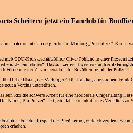
orts Scheitern jetzt ein Fanclub für Bouffi
 Jahre später nennt sich dergleichen in Marburg „Pro Polizei“. Konser
 schrieb CDU-Kreisgeschäftsführer Oliver Pohland in einer Pressemitte
izeibehörden annehmen“. Das soll „erreicht werden durch Aufklärung 
rch Förderung der Zusammenarbeit der Bevölkerung mit der Polizei“.
ältin Ulrike Ristau, der Marburger CDU-Landtagsabgeordnete Frank Go
des neuen Vereins unterstützen.
dass sein Idol die schwere Arbeit für eine neoliberale Umgestaltung He
er Name „Pro Polizei“ lässt jedenfalls ein unkritisches Verhältnis z
izeibeamte haben den Respekt der Bevölkerung wirklich verdient, wenn s
pfen erhalten.