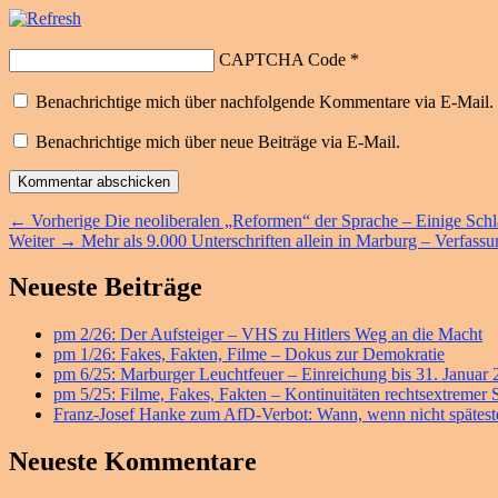
CAPTCHA Code
*
Benachrichtige mich über nachfolgende Kommentare via E-Mail.
Benachrichtige mich über neue Beiträge via E-Mail.
Beitragsnavigation
Vorheriger
←
Vorherige
Die neoliberalen „Reformen“ der Sprache – Einige Schl
Nächster
Beitrag:
Weiter
→
Mehr als 9.000 Unterschriften allein in Marburg – Verfas
Beitrag:
Primärer
Neueste Beiträge
Seitenleisten
pm 2/26: Der Aufsteiger – VHS zu Hitlers Weg an die Macht
Widget-
pm 1/26: Fakes, Fakten, Filme – Dokus zur Demokratie
Bereich
pm 6/25: Marburger Leuchtfeuer – Einreichung bis 31. Januar
pm 5/25: Filme, Fakes, Fakten – Kontinuitäten rechtsextremer
Franz-Josef Hanke zum AfD-Verbot: Wann, wenn nicht späteste
Neueste Kommentare