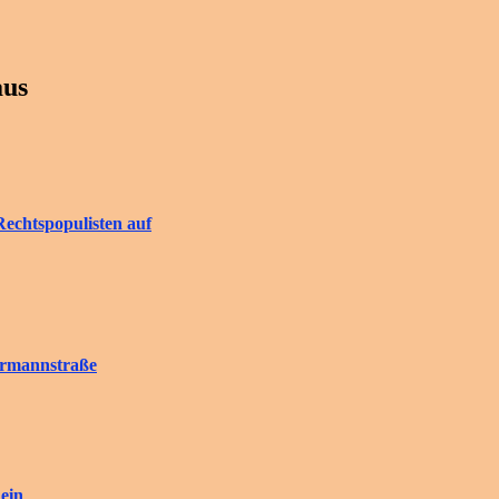
aus
Rechtspopulisten auf
rrmannstraße
ein