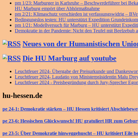
pm 1/23: Marburger in Karlsruhe – Beschwerdeführer bei B
HU Marburg empört über Abhörmaßnahme
pm 2/21: Klimaschutz verschieden ist verfassungswidrig – BV
Bedingungslos testen: HU unterstützt Expedition Grundeink
pm 1/21: Modellversuch für Marburg – HU unterstützt Exped
Demokratie in der Pandemie: Nicht den Teufel mit Beelzebub a
Neues von der Humanistischen Unio
Die HU Marburg auf youtube
Leuchtfeuer 2024- Übergabe der Preisurkunde und Dankeswort
Leuchtfeuer 2024- Laudatio von Ministerpräsidentin Malu Dre
Leuchtfeuer 2024 - Preisbegründung durch Jury-Sprecher Ego
hu-hessen.de
pe 24-1: Demokratie stärken – HU Hessen kritisiert Abschiebew
pe 23-6: Hessischen Glückwunsch! HU gratuliert HR zum Gebur
pe 23-5: Über Demokratie hinweggehuscht – HU kritisiert Eile b