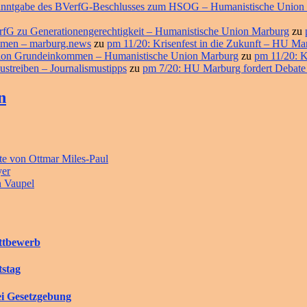
ekanntgabe des BVerfG-Beschlusses zum HSOG – Humanistische Union
erfG zu Generationengerechtigkeit – Humanistische Union Marburg
zu
ommen – marburg.news
zu
pm 11/20: Krisenfest in die Zukunft – HU M
ition Grundeinkommen – Humanistische Union Marburg
zu
pm 11/20: K
ustreiben – Journalismustipps
zu
pm 7/20: HU Marburg fordert Debate
n
e von Ottmar Miles-Paul
yer
n Vaupel
ettbewerb
tstag
ei Gesetzgebung