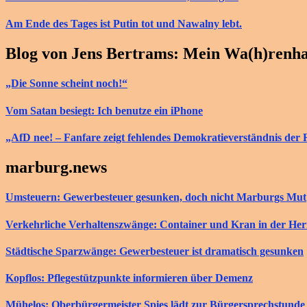
Am Ende des Tages ist Putin tot und Nawalny lebt.
Blog von Jens Bertrams: Mein Wa(h)renh
„Die Sonne scheint noch!“
Vom Satan besiegt: Ich benutze ein iPhone
„AfD nee! – Fanfare zeigt fehlendes Demokratieverständnis der 
marburg.news
Umsteuern: Gewerbesteuer gesunken, doch nicht Marburgs Mut
Verkehrliche Verhaltenszwänge: Container und Kran in der He
Städtische Sparzwänge: Gewerbesteuer ist dramatisch gesunken
Kopflos: Pflegestützpunkte informieren über Demenz
Mühelos: Oberbürgermeister Spies lädt zur Bürgersprechstunde 