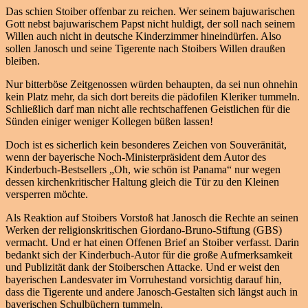
Das schien Stoiber offenbar zu reichen. Wer seinem bajuwarischen
Gott nebst bajuwarischem Papst nicht huldigt, der soll nach seinem
Willen auch nicht in deutsche Kinderzimmer hineindürfen. Also
sollen Janosch und seine Tigerente nach Stoibers Willen draußen
bleiben.
Nur bitterböse Zeitgenossen würden behaupten, da sei nun ohnehin
kein Platz mehr, da sich dort bereits die pädofilen Kleriker tummeln.
Schließlich darf man nicht alle rechtschaffenen Geistlichen für die
Sünden einiger weniger Kollegen büßen lassen!
Doch ist es sicherlich kein besonderes Zeichen von Souveränität,
wenn der bayerische Noch-Ministerpräsident dem Autor des
Kinderbuch-Bestsellers „Oh, wie schön ist Panama“ nur wegen
dessen kirchenkritischer Haltung gleich die Tür zu den Kleinen
versperren möchte.
Als Reaktion auf Stoibers Vorstoß hat Janosch die Rechte an seinen
Werken der religionskritischen Giordano-Bruno-Stiftung (GBS)
vermacht. Und er hat einen Offenen Brief an Stoiber verfasst. Darin
bedankt sich der Kinderbuch-Autor für die große Aufmerksamkeit
und Publizität dank der Stoiberschen Attacke. Und er weist den
bayerischen Landesvater im Vorruhestand vorsichtig darauf hin,
dass die Tigerente und andere Janosch-Gestalten sich längst auch in
bayerischen Schulbüchern tummeln.