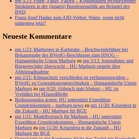
pm 5/25: Filme, Fakes, Fakten – Kontinuitäten rechtsextremer
Strukturen in der (jungen) Bundesrepublik am Beispiel des
BND
Franz-Josef Hanke zum AfD-Verbot: Wann, wenn nicht
spätestens jetzt?
Neueste Kommentare
pm 1/23: Marburger in Karlsruhe – Beschwerdeführer bei
Bekanntgabe des BVerfG-Beschlusses zum HSOG –
Humanistische Union Marburg
zu
pm 3/13: Journalisten und
Bürgerrechtler überwacht – HU Marburg empört über
Abhörmaßnahme
pm 2/21: Klimaschutz verschieden ist verfassungswidrig –
BVerfG zu Generationengerechtigkeit – Humanistische Union
Marburg
zu
pm 9/20: Abbruch statt Absturz – HU zu
Vorfällen bei #DanniBleibt
Bedingungslos testen: HU unterstützt Expedition
Grundeinkommen – marburg.news
zu
pm 11/20: Krisenfest in
die Zukunft – HU Marburg für BGE
pm 1/21: Modellversuch für Marburg – HU unterstützt
Expedition Grundeinkommen – Humanistische Union
Marburg
zu
pm 11/20: Krisenfest in die Zukunft – HU
Marburg für BGE
Demokratie in der Pandemie: Nicht den Teufel mit Beelzebub