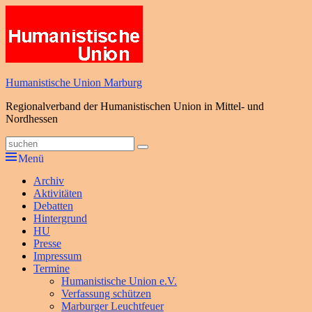
Zum
Inhalt
springen
Humanistische Union Marburg
Regionalverband der Humanistischen Union in Mittel- und
Nordhessen
Suche
Suchen
nach:
Menü
Primäres
Archiv
Aktivitäten
Menü
Debatten
Hintergrund
HU
Presse
Impressum
Termine
Humanistische Union e.V.
Verfassung schützen
Marburger Leuchtfeuer