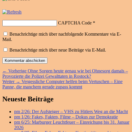
CAPTCHA Code
*
Benachrichtige mich über nachfolgende Kommentare via E-
Mail.
Benachrichtige mich über neue Beiträge via E-Mail.
Beitragsnavigation
Vorheriger
←
Vorherige
Ohne Sorgen heute genau wie bei Ohnesorg damals –
Beitrag:
Provozierte die Polizei Gewalttaten in Rostock?
Nächster
Weiter
→
Vergessliche Computer helfen beim Vertuschen – Eine
Beitrag:
Panne, die manchem gerade zupass kommt
Primärer
Neueste Beiträge
Seitenleisten
pm 2/26: Der Aufsteiger – VHS zu Hitlers Weg an die Macht
Widget-
pm 1/26: Fakes, Fakten, Filme – Dokus zur Demokratie
Bereich
pm 6/25: Marburger Leuchtfeuer – Einreichung bis 31. Januar
2026