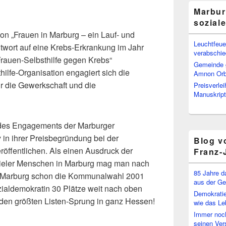
Marbur
sozial
von „Frauen in Marburg – ein Lauf- und
Leuchtfeuer
twort auf eine Krebs-Erkrankung im Jahr
verabschi
Frauen-Selbsthilfe gegen Krebs“
Gemeinde g
hilfe-Organisation engagiert sich die
Amnon Or
r die Gewerkschaft und die
Preisverle
Manuskript
 des Engagements der Marburger
 in ihrer Preisbegründung bei der
Blog v
röffentlichen. Als einen Ausdruck der
Franz-
vieler Menschen in Marburg mag man nach
85 Jahre d
 Marburg schon die Kommunalwahl 2001
aus der Ge
zialdemokratin 30 Plätze weit nach oben
Demokratie
den größten Listen-Sprung in ganz Hessen!
wie das Le
Immer noch
seinen Ver