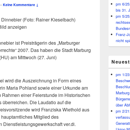
pm 6/25:
—
Keine Kommentare ↓
bis 31. 
pm 5/25:
e Dinnebier (Foto: Rainer Kieselbach)
rechtsex
Bild anzeigen
Bundesr
Franz-J
nicht sp
nebier ist Preisträgerin des „Marburger
errechte“ 2007. Das haben die Stadt Marburg
(HU) am Mittwoch (27. Juni)
Neues
pm 1/23:
l wird die Auszeichnung in Form eines
Beschwe
Beschlu
rin Maria Pohland sowie einer Urkunde am
Marburg
im Rahmen einer Feierstunde im Historischen
Bürgerr
überreichen. Die Laudatio auf die
über A
eisvorsitzende wird Franziska Wiethold aus
pm 2/21:
e hauptamtliches Mitglied des
verfass
Generat
 Dienstleistungsgewerkschaft ver.di.
Union M