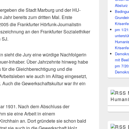
Absturz 
vergeben die Stadt Marburg und der HU-
Bedingun
Jahr bereits zum dritten Mal. Erste
Grundei
Krisenfe
005 die Frankfurter Hörfunk-Journalistin
pm 1/21
uszeichnung an den Frankfurter Sozialethiker
unterst
 SJ.
Humanis
Krisenfe
Demokrat
rin sieht die Jury eine würdige Nachfolgerin
mit Beel
feuer-Inhaber. Über Jahrzehnte hinweg habe
pm 7/20
 für die Gleichberechtigung und die
Demokra
rbeitsleben wie auch im Alltag eingesetzt,
y. Auch die Gewerkschaftskultur war ihr ein
Humani
uar 1931. Nach dem Abschluss der
m sie eine Arbeit in einem
Kirchhain an. Dort gründete sie schon bald
 trat sie auch in die Gewerkschaft Holz,