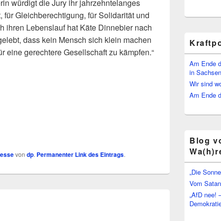
rin würdigt die Jury ihr jahrzehntelanges
, für Gleichberechtigung, für Solidarität und
ch ihren Lebenslauf hat Käte Dinnebier nach
rgelebt, dass kein Mensch sich klein machen
Kraftp
ür eine gerechtere Gesellschaft zu kämpfen.“
Am Ende d
in Sachsen
Wir sind w
Am Ende de
Blog v
Wa(h)r
resse
von
dp
.
Permanenter Link des Eintrags
.
„Die Sonne
Vom Satan 
„AfD nee! 
Demokratie