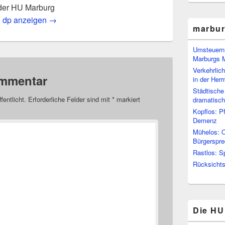
der HU Marburg
n dp anzeigen
→
marbu
Umsteuern:
Marburgs 
Verkehrlic
ommentar
in der Her
Städtische
fentlicht.
Erforderliche Felder sind mit
*
markiert
dramatisc
Kopflos: P
Demenz
Mühelos: O
Bürgerspre
Rastlos: S
Rücksichtsl
Die HU