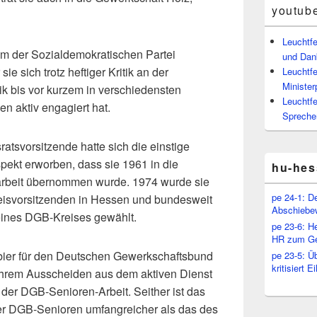
youtub
Leuchtf
em der Sozialdemokratischen Partei
und Dan
ie sich trotz heftiger Kritik an der
Leuchtfe
Minister
k bis vor kurzem in verschiedensten
Leuchtfe
n aktiv engagiert hat.
Spreche
sratsvorsitzende hatte sich die einstige
espekt erworben, dass sie 1961 in die
hu-hes
arbeit übernommen wurde. 1974 wurde sie
pe 24-1: D
eisvorsitzenden in Hessen und bundesweit
Abschiebe
 eines DGB-Kreises gewählt.
pe 23-6: H
HR zum Ge
bier für den Deutschen Gewerkschaftsbund
pe 23-5: Ü
kritisiert 
 ihrem Ausscheiden aus dem aktiven Dienst
 der DGB-Senioren-Arbeit. Seither ist das
r DGB-Senioren umfangreicher als das des