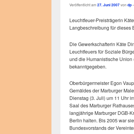
Veröffentlicht am
27. Juni 2007
von
dp
Leuchtfeuer-Preisträgerin Kät
Langbeschreibung für dieses 
Die Gewerkschafterin Käte Din
Leuchtfeuers für Soziale Bürg
und die Humanistische Union 
bekanntgegeben.
Oberbürgermeister Egon Vaupe
Gemäldes der Marburger Male
Dienstag (3. Juli) um 11 Uhr 
Saal des Marburger Rathauses 
langjährige Marburger DGB-Kr
Berlin halten. Bis 2005 war si
Bundesvorstands der Vereinten