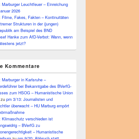
 Marburger Leuchtfeuer – Einreichung
Januar 2026
 Filme, Fakes, Fakten – Kontinuitäten
tremer Strukturen in der (jungen)
epublik am Beispiel des BND
osef Hanke zum AfD-Verbot: Wann, wenn
ätestens jetzt?
te Kommentare
 Marburger in Karlsruhe –
rdeführer bei Bekanntgabe des BVerfG-
sses zum HSOG – Humanistische Union
zu
pm 3/13: Journalisten und
echtler überwacht – HU Marburg empört
bhörmaßnahme
 Klimaschutz verschieden ist
ungswidrig – BVerfG zu
ionengerechtigkeit – Humanistische
arburg
zu
pm 9/20: Abbruch statt