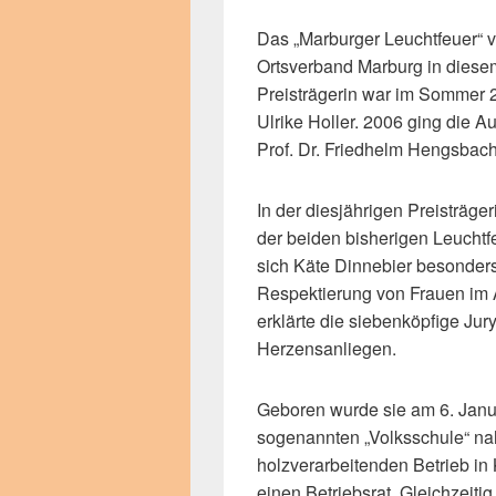
Das „Marburger Leuchtfeuer“ 
Ortsverband Marburg in diesem 
Preisträgerin war im Sommer 2
Ulrike Holler. 2006 ging die A
Prof. Dr. Friedhelm Hengsbach
In der diesjährigen Preisträge
der beiden bisherigen Leucht
sich Käte Dinnebier besonders
Respektierung von Frauen im A
erklärte die siebenköpfige Jur
Herzensanliegen.
Geboren wurde sie am 6. Jan
sogenannten „Volksschule“ nah
holzverarbeitenden Betrieb in 
einen Betriebsrat. Gleichzeitig