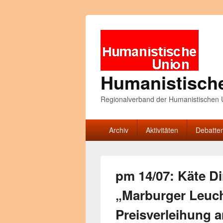
Humanistisch
Regionalverband der Humanistischen U
Primäres
Archiv
Aktivitäten
Debatte
Menü
pm 14/07: Käte Di
„Marburger Leuch
Preisverleihung a