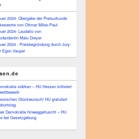
e
euer 2024- Übergabe der Preisurkunde
kesworte von Ottmar Miles-Paul
uer 2024- Laudatio von
präsidentin Malu Dreyer
uer 2024 - Preisbegründung durch Jury-
r Egon Vaupel
sen.de
emokratie stärken – HU Hessen kritisiert
wettbewerb
essischen Glückwunsch! HU gratuliert
burtstag
ber Demokratie hinweggehuscht – HU
Eile bei Gesetzgebung