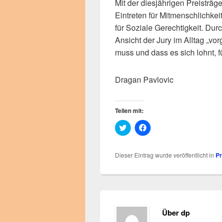
Mit der diesjährigen Preisträge
Eintreten für Mitmenschlichkeit
für Soziale Gerechtigkeit. Dur
Ansicht der Jury im Alltag „vo
muss und dass es sich lohnt, f
Dragan Pavlovic
Teilen mit:
K
K
l
l
i
i
c
c
k
k
Dieser Eintrag wurde veröffentlicht in
P
,
,
u
u
m
m
ü
a
b
u
e
f
r
F
T
a
w
c
Über dp
i
e