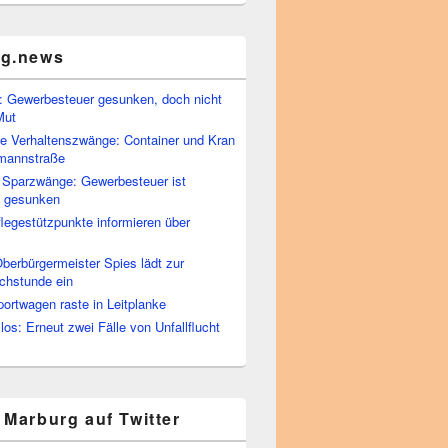
rg.news
 Gewerbesteuer gesunken, doch nicht
Mut
he Verhaltenszwänge: Container und Kran
rmannstraße
 Sparzwänge: Gewerbesteuer ist
h gesunken
flegestützpunkte informieren über
berbürgermeister Spies lädt zur
chstunde ein
portwagen raste in Leitplanke
os: Erneut zwei Fälle von Unfallflucht
 Marburg auf Twitter