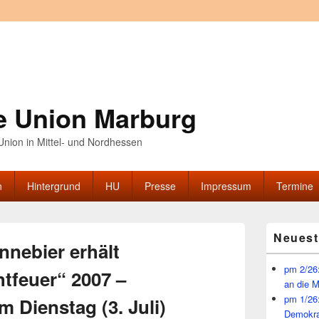
e Union Marburg
nion in Mittel- und Nordhessen
n
Hintergrund
HU
Presse
Impressum
Termine
Primärer
Neuest
Seitenleisten
nnebier erhält
Widget-
Bereich
pm 2/26:
tfeuer“ 2007 –
an die 
pm 1/26
m Dienstag (3. Juli)
Demokra