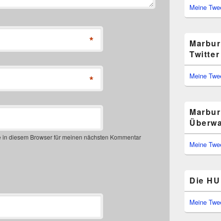
Meine Twe
*
Marbur
Twitter
Meine Twe
*
Marbur
Überwa
 in diesem Browser für meinen nächsten Kommentar
Meine Twe
Die HU 
Meine Twe