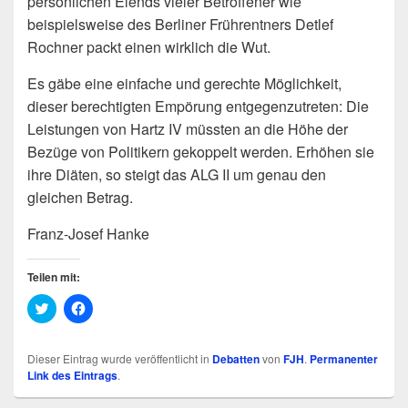
persönlichen Elends vieler Betroffener wie
beispielsweise des Berliner Frührentners Detlef
Rochner packt einen wirklich die Wut.
Es gäbe eine einfache und gerechte Möglichkeit,
dieser berechtigten Empörung entgegenzutreten: Die
Leistungen von Hartz IV müssten an die Höhe der
Bezüge von Politikern gekoppelt werden. Erhöhen sie
ihre Diäten, so steigt das ALG II um genau den
gleichen Betrag.
Franz-Josef Hanke
Teilen mit:
K
K
l
l
i
i
c
c
k
k
Dieser Eintrag wurde veröffentlicht in
Debatten
von
FJH
.
Permanenter
,
,
Link des Eintrags
.
u
u
m
m
ü
a