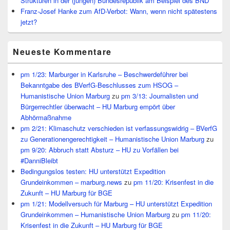
Strukturen in der (jungen) Bundesrepublik am Beispiel des BND
Franz-Josef Hanke zum AfD-Verbot: Wann, wenn nicht spätestens
jetzt?
Neueste Kommentare
pm 1/23: Marburger in Karlsruhe – Beschwerdeführer bei
Bekanntgabe des BVerfG-Beschlusses zum HSOG –
Humanistische Union Marburg
zu
pm 3/13: Journalisten und
Bürgerrechtler überwacht – HU Marburg empört über
Abhörmaßnahme
pm 2/21: Klimaschutz verschieden ist verfassungswidrig – BVerfG
zu Generationengerechtigkeit – Humanistische Union Marburg
zu
pm 9/20: Abbruch statt Absturz – HU zu Vorfällen bei
#DanniBleibt
Bedingungslos testen: HU unterstützt Expedition
Grundeinkommen – marburg.news
zu
pm 11/20: Krisenfest in die
Zukunft – HU Marburg für BGE
pm 1/21: Modellversuch für Marburg – HU unterstützt Expedition
Grundeinkommen – Humanistische Union Marburg
zu
pm 11/20:
Krisenfest in die Zukunft – HU Marburg für BGE