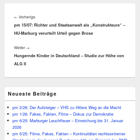
Beitragsnavigation
Vorheriger
←
Vorherige
pm 15/07: Richter und Staatsanwalt als „Konstrukteure“ –
Beitrag:
HU-Marburg verurteilt Urteil gegen Brosa
Nächster
Weiter
→
Hungernde Kinder in Deutschland – Studie zur Höhe von
Beitrag:
ALG II
Primärer
Neueste Beiträge
Seitenleisten
Widget-
Bereich
pm 2/26: Der Aufsteiger – VHS zu Hitlers Weg an die Macht
pm 1/26: Fakes, Fakten, Filme – Dokus zur Demokratie
pm 6/25: Marburger Leuchtfeuer – Einreichung bis 31. Januar
2026
pm 5/25: Filme, Fakes, Fakten – Kontinuitäten rechtsextremer