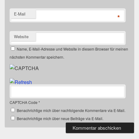
e
e
r
r
g
g
E-Mail
*
e
e
ö
ö
f
f
f
f
n
n
e
e
Website
t
t
)
)
Name, E-Mail-Adresse und Website in diesem Browser für meinen
nächsten Kommentar speichern.
CAPTCHA Code
*
Benachrichtige mich über nachfolgende Kommentare via E-Mail.
Benachrichtige mich über neue Beiträge via E-Mail.