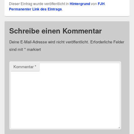
Dieser Eintrag wurde veröffentlicht in
Hintergrund
von
FJH
.
Permanenter Link des Eintrags
.
Schreibe einen Kommentar
Deine E-Mail-Adresse wird nicht veröffentlicht.
Erforderliche Felder
sind mit
*
markiert
Kommentar
*