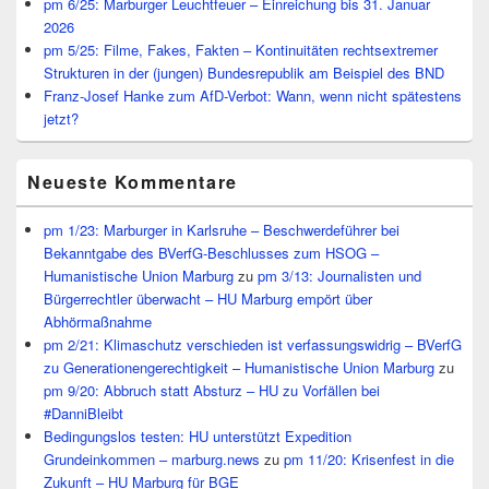
pm 6/25: Marburger Leuchtfeuer – Einreichung bis 31. Januar
2026
pm 5/25: Filme, Fakes, Fakten – Kontinuitäten rechtsextremer
Strukturen in der (jungen) Bundesrepublik am Beispiel des BND
Franz-Josef Hanke zum AfD-Verbot: Wann, wenn nicht spätestens
jetzt?
Neueste Kommentare
pm 1/23: Marburger in Karlsruhe – Beschwerdeführer bei
Bekanntgabe des BVerfG-Beschlusses zum HSOG –
Humanistische Union Marburg
zu
pm 3/13: Journalisten und
Bürgerrechtler überwacht – HU Marburg empört über
Abhörmaßnahme
pm 2/21: Klimaschutz verschieden ist verfassungswidrig – BVerfG
zu Generationengerechtigkeit – Humanistische Union Marburg
zu
pm 9/20: Abbruch statt Absturz – HU zu Vorfällen bei
#DanniBleibt
Bedingungslos testen: HU unterstützt Expedition
Grundeinkommen – marburg.news
zu
pm 11/20: Krisenfest in die
Zukunft – HU Marburg für BGE