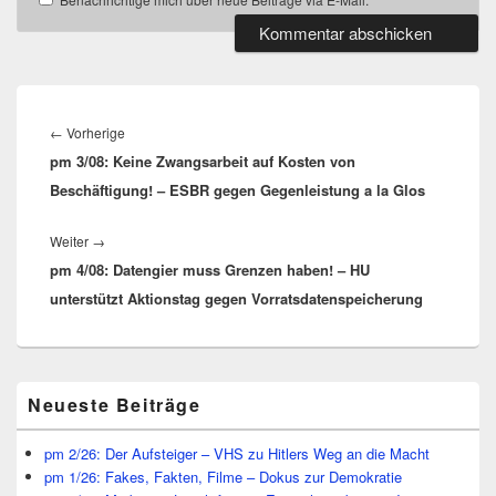
Beitragsnavigation
Vorheriger
←
Vorherige
pm 3/08: Keine Zwangsarbeit auf Kosten von
Beitrag:
Beschäftigung! – ESBR gegen Gegenleistung a la Glos
Nächster
Weiter
→
pm 4/08: Datengier muss Grenzen haben! – HU
Beitrag:
unterstützt Aktionstag gegen Vorratsdatenspeicherung
Primärer
Neueste Beiträge
Seitenleisten
Widget-
Bereich
pm 2/26: Der Aufsteiger – VHS zu Hitlers Weg an die Macht
pm 1/26: Fakes, Fakten, Filme – Dokus zur Demokratie