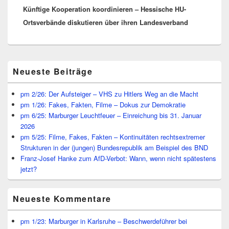
Künftige Kooperation koordinieren – Hessische HU-
Beitrag:
Ortsverbände diskutieren über ihren Landesverband
Primärer
Neueste Beiträge
Seitenleisten
Widget-
Bereich
pm 2/26: Der Aufsteiger – VHS zu Hitlers Weg an die Macht
pm 1/26: Fakes, Fakten, Filme – Dokus zur Demokratie
pm 6/25: Marburger Leuchtfeuer – Einreichung bis 31. Januar
2026
pm 5/25: Filme, Fakes, Fakten – Kontinuitäten rechtsextremer
Strukturen in der (jungen) Bundesrepublik am Beispiel des BND
Franz-Josef Hanke zum AfD-Verbot: Wann, wenn nicht spätestens
jetzt?
Neueste Kommentare
pm 1/23: Marburger in Karlsruhe – Beschwerdeführer bei