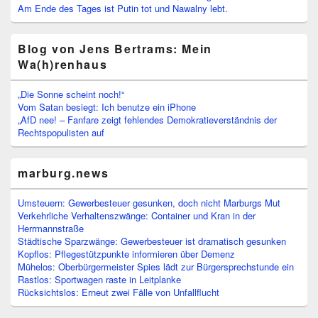
Am Ende des Tages ist Putin tot und Nawalny lebt.
Blog von Jens Bertrams: Mein
Wa(h)renhaus
„Die Sonne scheint noch!“
Vom Satan besiegt: Ich benutze ein iPhone
„AfD nee! – Fanfare zeigt fehlendes Demokratieverständnis der
Rechtspopulisten auf
marburg.news
Umsteuern: Gewerbesteuer gesunken, doch nicht Marburgs Mut
Verkehrliche Verhaltenszwänge: Container und Kran in der
Herrmannstraße
Städtische Sparzwänge: Gewerbesteuer ist dramatisch gesunken
Kopflos: Pflegestützpunkte informieren über Demenz
Mühelos: Oberbürgermeister Spies lädt zur Bürgersprechstunde ein
Rastlos: Sportwagen raste in Leitplanke
Rücksichtslos: Erneut zwei Fälle von Unfallflucht