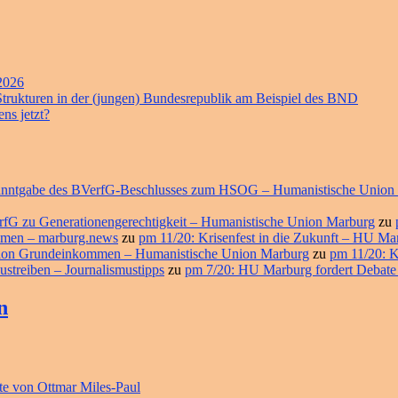
 2026
 Strukturen in der (jungen) Bundesrepublik am Beispiel des BND
ns jetzt?
ekanntgabe des BVerfG-Beschlusses zum HSOG – Humanistische Union
erfG zu Generationengerechtigkeit – Humanistische Union Marburg
zu
ommen – marburg.news
zu
pm 11/20: Krisenfest in die Zukunft – HU M
ition Grundeinkommen – Humanistische Union Marburg
zu
pm 11/20: K
ustreiben – Journalismustipps
zu
pm 7/20: HU Marburg fordert Debate
n
e von Ottmar Miles-Paul