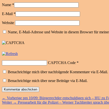
Name
*
E-Mail
*
Website
Name, E-Mail-Adresse und Website in diesem Browser für meine
CAPTCHA Code
*
Benachrichtige mich über nachfolgende Kommentare via E-Mail.
Benachrichtige mich über neue Beiträge via E-Mail.
Beitragsnavigation
Vorheriger
←
Vorherige
pm 10/09: Bürgerrechtler entschuldigen sich – HU zu Fol
Nächster
Beitrag:
Weiter
→
Pressearbeit für die Polizei – Werner Tuchbreiter sprach übe
Beitrag: