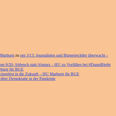
 Marburg
zu
pm 3/13: Journalisten und Bürgerrechtler überwacht –
pm 9/20: Abbruch statt Absturz – HU zu Vorfällen bei #DanniBleibt
arburg für BGE
risenfest in die Zukunft – HU Marburg für BGE
 über Demokratie in der Pandemie