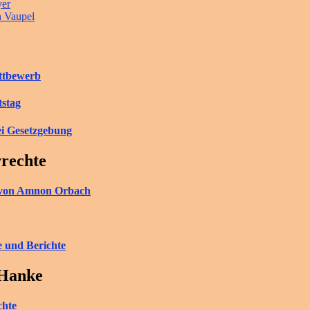
yer
n Vaupel
ettbewerb
tstag
ei Gesetzgebung
rrechte
ch von Amnon Orbach
e und Berichte
 Hanke
chte