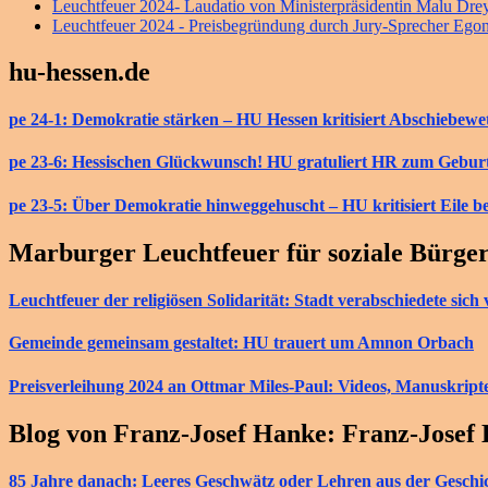
Leuchtfeuer 2024- Laudatio von Ministerpräsidentin Malu Dre
Leuchtfeuer 2024 - Preisbegründung durch Jury-Sprecher Ego
hu-hessen.de
pe 24-1: Demokratie stärken – HU Hessen kritisiert Abschiebew
pe 23-6: Hessischen Glückwunsch! HU gratuliert HR zum Gebur
pe 23-5: Über Demokratie hinweggehuscht – HU kritisiert Eile b
Marburger Leuchtfeuer für soziale Bürge
Leuchtfeuer der religiösen Solidarität: Stadt verabschiedete si
Gemeinde gemeinsam gestaltet: HU trauert um Amnon Orbach
Preisverleihung 2024 an Ottmar Miles-Paul: Videos, Manuskript
Blog von Franz-Josef Hanke: Franz-Josef
85 Jahre danach: Leeres Geschwätz oder Lehren aus der Geschi