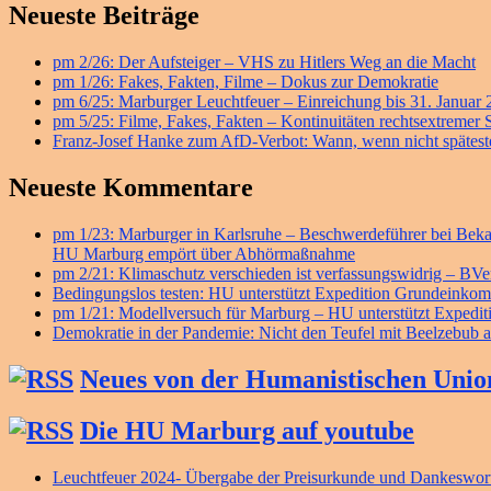
Primärer
Neueste Beiträge
Seitenleisten
pm 2/26: Der Aufsteiger – VHS zu Hitlers Weg an die Macht
Widget-
pm 1/26: Fakes, Fakten, Filme – Dokus zur Demokratie
Bereich
pm 6/25: Marburger Leuchtfeuer – Einreichung bis 31. Januar
pm 5/25: Filme, Fakes, Fakten – Kontinuitäten rechtsextremer
Franz-Josef Hanke zum AfD-Verbot: Wann, wenn nicht späteste
Neueste Kommentare
pm 1/23: Marburger in Karlsruhe – Beschwerdeführer bei B
HU Marburg empört über Abhörmaßnahme
pm 2/21: Klimaschutz verschieden ist verfassungswidrig – BV
Bedingungslos testen: HU unterstützt Expedition Grundeink
pm 1/21: Modellversuch für Marburg – HU unterstützt Exped
Demokratie in der Pandemie: Nicht den Teufel mit Beelzebub a
Neues von der Humanistischen Unio
Die HU Marburg auf youtube
Leuchtfeuer 2024- Übergabe der Preisurkunde und Dankeswort