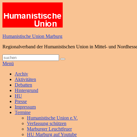
Zum
Inhalt
springen
Humanistische Union Marburg
Regionalverband der Humanistischen Union in Mittel- und Nordhess
Suche
Suchen
nach:
Menü
Primäres
Archiv
Aktivitäten
Menü
Debatten
Hintergrund
HU
Presse
Impressum
Termine
Humanistische Union e.V.
Verfassung schützen
Marburger Leuchtfeuer
HU Marburg auf Youtube