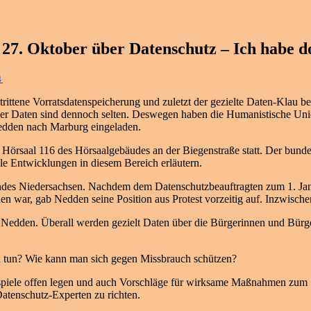
27. Oktober über Datenschutz – Ich habe do
↓
tene Vorratsdatenspeicherung und zuletzt der gezielte Daten-Klau bei
her Daten sind dennoch selten. Deswegen haben die Humanistische Un
edden nach Marburg eingeladen.
Hörsaal 116 des Hörsaalgebäudes an der Biegenstraße statt. Der bunde
le Entwicklungen in diesem Bereich erläutern.
des Niedersachsen. Nachdem dem Datenschutzbeauftragten zum 1. Janua
 war, gab Nedden seine Position aus Protest vorzeitig auf. Inzwisch
gt Nedden. Überall werden gezielt Daten über die Bürgerinnen und Bür
 tun? Wie kann man sich gegen Missbrauch schützen?
eispiele offen legen und auch Vorschläge für wirksame Maßnahmen zum S
atenschutz-Experten zu richten.