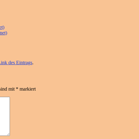
et)
net)
ink des Eintrags
.
sind mit
*
markiert