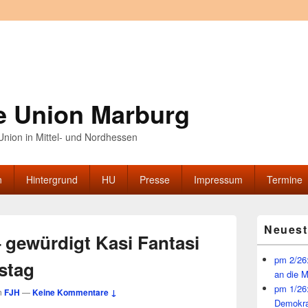
e Union Marburg
nion in Mittel- und Nordhessen
n
Hintergrund
HU
Presse
Impressum
Termine
Primärer
Neuest
Seitenleisten
 gewürdigt Kasi Fantasi
Widget-
Bereich
pm 2/26:
tstag
an die 
pm 1/26
n
FJH
—
Keine Kommentare ↓
Demokra