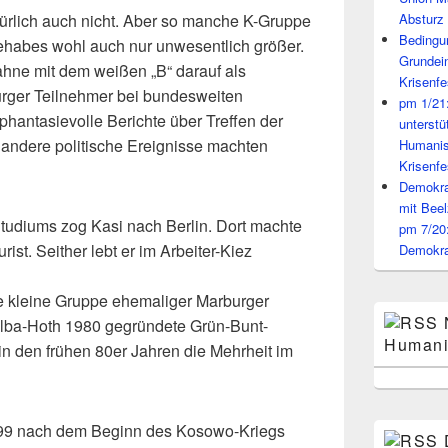
ürlich auch nicht. Aber so manche K-Gruppe
Absturz 
Bedingun
ehabes wohl auch nur unwesentlich größer.
Grundei
ahne mit dem weißen „B“ darauf als
Krisenfe
rger Teilnehmer bei bundesweiten
pm 1/21
hantasievolle Berichte über Treffen der
unterst
ndere politische Ereignisse machten
Humanis
Krisenfe
Demokrat
mit Beel
udiums zog Kasi nach Berlin. Dort machte
pm 7/20
rist. Seither lebt er im Arbeiter-Kiez
Demokra
ne kleine Gruppe ehemaliger Marburger
lba-Hoth 1980 gegründete Grün-Bunt-
Humani
 in den frühen 80er Jahren die Mehrheit im
999 nach dem Beginn des Kosowo-Kriegs