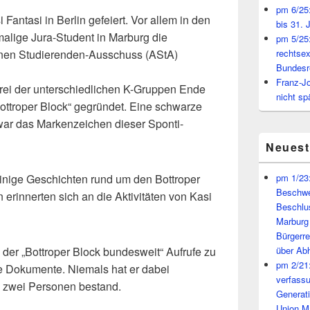
pm 6/25:
Fantasi in Berlin gefeiert. Vor allem in den
bis 31. 
malige Jura-Student in Marburg die
pm 5/25:
inen Studierenden-Ausschuss (AStA)
rechtsex
Bundesr
Franz-J
rei der unterschiedlichen K-Gruppen Ende
nicht sp
Bottroper Block“ gegründet. Eine schwarze
war das Markenzeichen dieser Sponti-
Neues
inige Geschichten rund um den Bottroper
pm 1/23:
Beschwe
 erinnerten sich an die Aktivitäten von Kasi
Beschlu
Marburg
Bürgerr
der „Bottroper Block bundesweit“ Aufrufe zu
über A
pm 2/21:
e Dokumente. Niemals hat er dabei
verfass
s zwei Personen bestand.
Generat
Union M