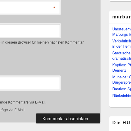
*
marbu
Umsteuern:
Marburgs 
Verkehrlic
 in diesem Browser für meinen nächsten Kommentar
in der Her
Städtische
dramatisc
Kopflos: P
Demenz
Mühelos: O
Bürgerspre
Rastlos: S
Rücksichtsl
gende Kommentare via E-Mail.
räge via E-Mail.
Die HU