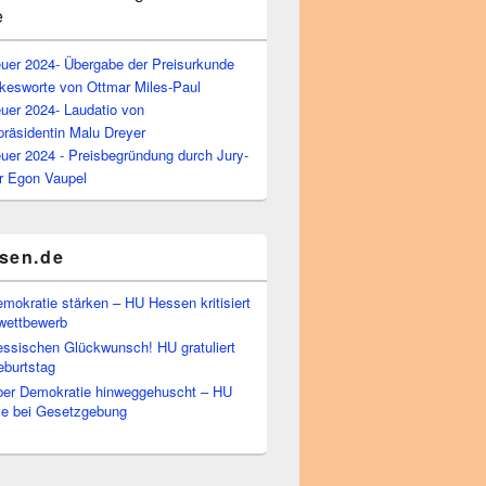
e
euer 2024- Übergabe der Preisurkunde
kesworte von Ottmar Miles-Paul
uer 2024- Laudatio von
präsidentin Malu Dreyer
uer 2024 - Preisbegründung durch Jury-
r Egon Vaupel
sen.de
emokratie stärken – HU Hessen kritisiert
wettbewerb
essischen Glückwunsch! HU gratuliert
burtstag
ber Demokratie hinweggehuscht – HU
Eile bei Gesetzgebung