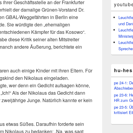
s ihrer Geschäftsstelle an der Frankfurter
youtub
rhielt der damalige Grünen-Vorstand Dr.
ren GBAL-Weggefährten in Berlin eine
Leuchtf
und Dan
nde. Sie würdigte den „ehemaligen
Leuchtfe
„entschiedenen Kämpfer für das Kosowo“.
Minister
e diese Kritik seiner alten Mitstreiter
Leuchtfe
s manch andere Äußerung, berichtete ein
Spreche
hu-hes
n auch einige Kinder mit ihren Eltern. Für
agskind den Nikolaus eingeladen.
pe 24-1: D
ragte, wer denn ein Gedicht aufsagen könne,
Abschiebe
„Ich!“ Als der Nikolaus das Gedicht dann
pe 23-6: H
 zweijährige Junge. Natürlich kannte er kein
HR zum Ge
pe 23-5: Ü
kritisiert 
us etwas Süßes. Daraufhin forderte sein
eim Nikolaus zu bedanken: „Na, was sagt