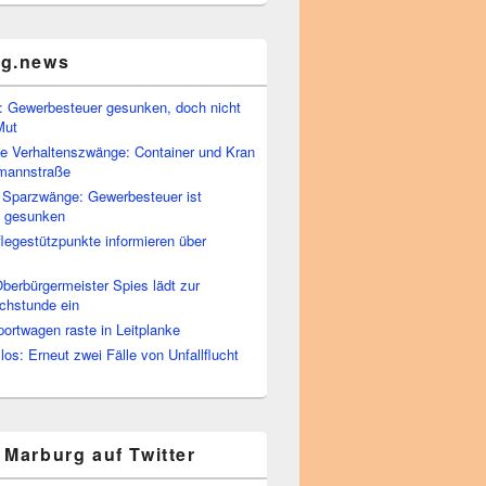
rg.news
 Gewerbesteuer gesunken, doch nicht
Mut
he Verhaltenszwänge: Container und Kran
rmannstraße
 Sparzwänge: Gewerbesteuer ist
h gesunken
flegestützpunkte informieren über
berbürgermeister Spies lädt zur
chstunde ein
portwagen raste in Leitplanke
os: Erneut zwei Fälle von Unfallflucht
 Marburg auf Twitter