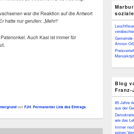
Marbur
wachsenen war die Reaktion auf die Antwort
sozial
r hatte nur gerufen: „Mehr!“
Leuchtfeuer
verabschi
Patenonkel. Auch Kasi ist immer für
Gemeinde g
Amnon Or
ut.
Preisverle
Manuskript
Blog v
Franz-
85 Jahre d
ntergrund
von
FJH
.
Permanenter Link des Eintrags
.
aus der Ge
Demokratie
wie das Le
Immer noch
seinen Ver