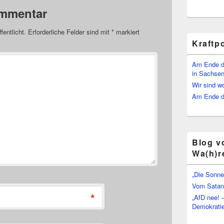
ommentar
fentlicht.
Erforderliche Felder sind mit
*
markiert
Kraftp
Am Ende d
in Sachsen
Wir sind w
Am Ende de
Blog v
Wa(h)r
„Die Sonne
Vom Satan 
*
„AfD nee! 
Demokratie