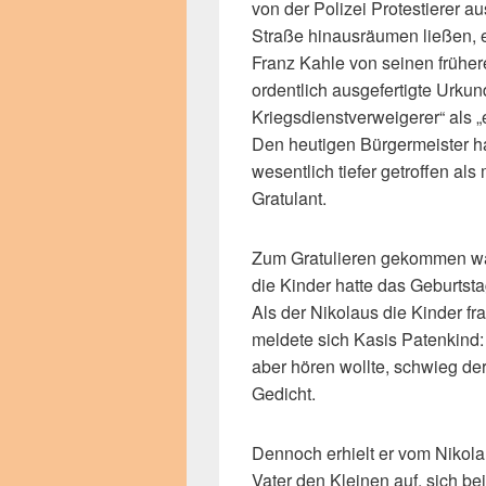
von der Polizei Protestierer au
Straße hinausräumen ließen, e
Franz Kahle von seinen frühe
ordentlich ausgefertigte Urku
Kriegsdienstverweigerer“ als 
Den heutigen Bürgermeister hab
wesentlich tiefer getroffen al
Gratulant.
Zum Gratulieren gekommen ware
die Kinder hatte das Geburtst
Als der Nikolaus die Kinder f
meldete sich Kasis Patenkind: 
aber hören wollte, schwieg der
Gedicht.
Dennoch erhielt er vom Nikola
Vater den Kleinen auf, sich b