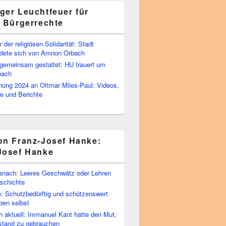
ger Leuchtfeuer für
e Bürgerrechte
 der religiösen Solidarität: Stadt
edete sich von Amnon Orbach
emeinsam gestaltet: HU trauert um
bach
ihung 2024 an Ottmar Miles-Paul: Videos,
e und Berichte
on Franz-Josef Hanke:
Josef Hanke
anach: Leeres Geschwätz oder Lehren
schichte
: Schutzbedürftig und schützenswert
ben selbst
 aktuell: Immanuel Kant hatte den Mut,
stand zu gebrauchen