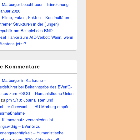
 Marburger Leuchtfeuer – Einreichung
Januar 2026
 Filme, Fakes, Fakten – Kontinuitäten
tremer Strukturen in der (jungen)
epublik am Beispiel des BND
osef Hanke zum AfD-Verbot: Wann, wenn
ätestens jetzt?
te Kommentare
 Marburger in Karlsruhe –
rdeführer bei Bekanntgabe des BVerfG-
sses zum HSOG – Humanistische Union
zu
pm 3/13: Journalisten und
echtler überwacht – HU Marburg empört
bhörmaßnahme
 Klimaschutz verschieden ist
ungswidrig – BVerfG zu
ionengerechtigkeit – Humanistische
arburg
zu
pm 9/20: Abbruch statt