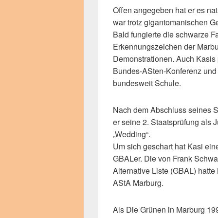
Offen angegeben hat er es nat
war trotz gigantomanischen G
Bald fungierte die schwarze F
Erkennungszeichen der Marbu
Demonstrationen. Auch Kasis p
Bundes-ASten-Konferenz und a
bundesweit Schule.
Nach dem Abschluss seines St
er seine 2. Staatsprüfung als Ju
„Wedding“.
Um sich geschart hat Kasi ei
GBALer. Die von Frank Schwa
Alternative Liste (GBAL) hatte
AStA Marburg.
Als Die Grünen in Marburg 1