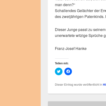
man denn?“
Schallendes Gelächter der Er
des zweijährigen Patenkinds. E
Dieser Junge passt zu seinem 
unerwartete witzige Sprüche g
Franz-Josef Hanke
Teilen mit:
K
K
l
l
i
i
c
c
k
k
Dieser Eintrag wurde veröffentlicht in
Hi
,
,
u
u
m
m
ü
a
b
u
e
f
r
F