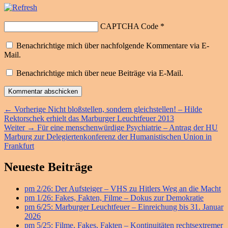
CAPTCHA Code
*
Benachrichtige mich über nachfolgende Kommentare via E-
Mail.
Benachrichtige mich über neue Beiträge via E-Mail.
Beitragsnavigation
Vorheriger
←
Vorherige
Nicht bloßstellen, sondern gleichstellen! – Hilde
Beitrag:
Rektorschek erhielt das Marburger Leuchtfeuer 2013
Nächster
Weiter
→
Für eine menschenwürdige Psychiatrie – Antrag der HU
Beitrag:
Marburg zur Delegiertenkonferenz der Humanistischen Union in
Frankfurt
Primärer
Neueste Beiträge
Seitenleisten
pm 2/26: Der Aufsteiger – VHS zu Hitlers Weg an die Macht
Widget-
pm 1/26: Fakes, Fakten, Filme – Dokus zur Demokratie
Bereich
pm 6/25: Marburger Leuchtfeuer – Einreichung bis 31. Januar
2026
pm 5/25: Filme, Fakes, Fakten – Kontinuitäten rechtsextremer