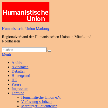
Zum
Inhalt
springen
Humanistische Union Marburg
Regionalverband der Humanistischen Union in Mittel- und
Nordhessen
Suche
Suchen
nach:
Menü
Primäres
Archiv
Aktivitäten
Menü
Debatten
Hintergrund
HU
Presse
Impressum
Termine
Humanistische Union e.V.
Verfassung schützen
Marburger Leuchtfeuer