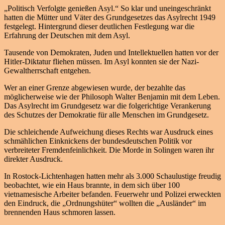
„Politisch Verfolgte genießen Asyl.“ So klar und uneingeschränkt
hatten die Mütter und Väter des Grundgesetzes das Asylrecht 1949
festgelegt. Hintergrund dieser deutlichen Festlegung war die
Erfahrung der Deutschen mit dem Asyl.
Tausende von Demokraten, Juden und Intellektuellen hatten vor der
Hitler-Diktatur fliehen müssen. Im Asyl konnten sie der Nazi-
Gewaltherrschaft entgehen.
Wer an einer Grenze abgewiesen wurde, der bezahlte das
möglicherweise wie der Philosoph Walter Benjamin mit dem Leben.
Das Asylrecht im Grundgesetz war die folgerichtige Verankerung
des Schutzes der Demokratie für alle Menschen im Grundgesetz.
Die schleichende Aufweichung dieses Rechts war Ausdruck eines
schmählichen Einknickens der bundesdeutschen Politik vor
verbreiteter Fremdenfeinlichkeit. Die Morde in Solingen waren ihr
direkter Ausdruck.
In Rostock-Lichtenhagen hatten mehr als 3.000 Schaulustige freudig
beobachtet, wie ein Haus brannte, in dem sich über 100
vietnamesische Arbeiter befanden. Feuerwehr und Polizei erweckten
den Eindruck, die „Ordnungshüter“ wollten die „Ausländer“ im
brennenden Haus schmoren lassen.