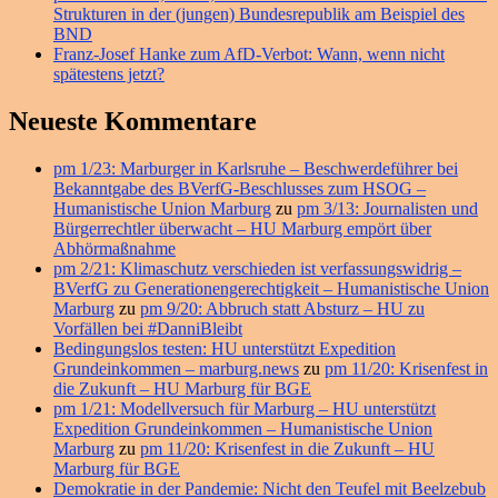
Strukturen in der (jungen) Bundesrepublik am Beispiel des
BND
Franz-Josef Hanke zum AfD-Verbot: Wann, wenn nicht
spätestens jetzt?
Neueste Kommentare
pm 1/23: Marburger in Karlsruhe – Beschwerdeführer bei
Bekanntgabe des BVerfG-Beschlusses zum HSOG –
Humanistische Union Marburg
zu
pm 3/13: Journalisten und
Bürgerrechtler überwacht – HU Marburg empört über
Abhörmaßnahme
pm 2/21: Klimaschutz verschieden ist verfassungswidrig –
BVerfG zu Generationengerechtigkeit – Humanistische Union
Marburg
zu
pm 9/20: Abbruch statt Absturz – HU zu
Vorfällen bei #DanniBleibt
Bedingungslos testen: HU unterstützt Expedition
Grundeinkommen – marburg.news
zu
pm 11/20: Krisenfest in
die Zukunft – HU Marburg für BGE
pm 1/21: Modellversuch für Marburg – HU unterstützt
Expedition Grundeinkommen – Humanistische Union
Marburg
zu
pm 11/20: Krisenfest in die Zukunft – HU
Marburg für BGE
Demokratie in der Pandemie: Nicht den Teufel mit Beelzebub