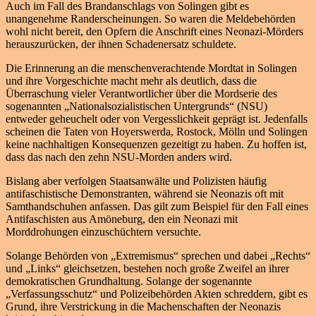
Auch im Fall des Brandanschlags von Solingen gibt es
unangenehme Randerscheinungen. So waren die Meldebehörden
wohl nicht bereit, den Opfern die Anschrift eines Neonazi-Mörders
herauszurücken, der ihnen Schadenersatz schuldete.
Die Erinnerung an die menschenverachtende Mordtat in Solingen
und ihre Vorgeschichte macht mehr als deutlich, dass die
Überraschung vieler Verantwortlicher über die Mordserie des
sogenannten „Nationalsozialistischen Untergrunds“ (NSU)
entweder geheuchelt oder von Vergesslichkeit geprägt ist. Jedenfalls
scheinen die Taten von Hoyerswerda, Rostock, Mölln und Solingen
keine nachhaltigen Konsequenzen gezeitigt zu haben. Zu hoffen ist,
dass das nach den zehn NSU-Morden anders wird.
Bislang aber verfolgen Staatsanwälte und Polizisten häufig
antifaschistische Demonstranten, während sie Neonazis oft mit
Samthandschuhen anfassen. Das gilt zum Beispiel für den Fall eines
Antifaschisten aus Amöneburg, den ein Neonazi mit
Morddrohungen einzuschüchtern versuchte.
Solange Behörden von „Extremismus“ sprechen und dabei „Rechts“
und „Links“ gleichsetzen, bestehen noch große Zweifel an ihrer
demokratischen Grundhaltung. Solange der sogenannte
„Verfassungsschutz“ und Polizeibehörden Akten schreddern, gibt es
Grund, ihre Verstrickung in die Machenschaften der Neonazis