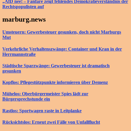
„AfD nee! – Fanfare zeigt fehlendes Demokratieverständnis der
Rechtspopulisten auf
marburg.news
Umsteuern: Gewerbesteuer gesunken, doch nicht Marburgs
Mut
Verkehrliche Verhaltenszwänge: Container und Kran in der
Herrmannstraße
Städtische Sparzwänge: Gewerbesteuer ist dramatisch
gesunken
Kopflos: Pflegestützpunkte informieren über Demenz
Mühelos: Oberbürgermeister Spies lädt zur
Bürgersprechstunde ein
Rastlos: Sportwagen raste in Leitplanke
Rücksichtslos: Erneut zwei Fälle von Unfallflucht