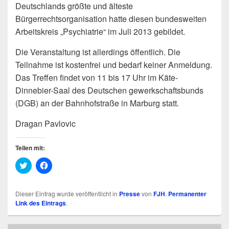
Deutschlands größte und älteste
Bürgerrechtsorganisation hatte diesen bundesweiten
Arbeitskreis „Psychiatrie“ im Juli 2013 gebildet.
Die Veranstaltung ist allerdings öffentlich. Die
Teilnahme ist kostenfrei und bedarf keiner Anmeldung.
Das Treffen findet von 11 bis 17 Uhr im Käte-
Dinnebier-Saal des Deutschen gewerkschaftsbunds
(DGB) an der Bahnhofstraße in Marburg statt.
Dragan Pavlovic
Teilen mit:
K
K
l
l
i
i
c
c
k
k
Dieser Eintrag wurde veröffentlicht in
Presse
von
FJH
.
Permanenter
,
,
Link des Eintrags
.
u
u
m
m
ü
a
b
u