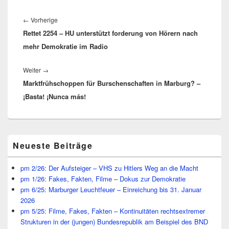
Beitragsnavigation
Vorheriger
←
Vorherige
Rettet 2254 – HU unterstützt forderung von Hörern nach
Beitrag:
mehr Demokratie im Radio
Nächster
Weiter
→
Marktfrühschoppen für Burschenschaften in Marburg? –
Beitrag:
¡Basta! ¡Nunca más!
Primärer
Neueste Beiträge
Seitenleisten
Widget-
Bereich
pm 2/26: Der Aufsteiger – VHS zu Hitlers Weg an die Macht
pm 1/26: Fakes, Fakten, Filme – Dokus zur Demokratie
pm 6/25: Marburger Leuchtfeuer – Einreichung bis 31. Januar
2026
pm 5/25: Filme, Fakes, Fakten – Kontinuitäten rechtsextremer
Strukturen in der (jungen) Bundesrepublik am Beispiel des BND