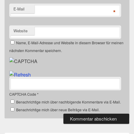
r
r
g
g
E-Mail
*
e
e
ö
ö
f
f
f
f
n
n
e
e
Website
t
t
)
)
Name, E-Mail-Adresse und Website in diesem Browser für meinen
nächsten Kommentar speichern.
CAPTCHA Code
*
Benachrichtige mich über nachfolgende Kommentare via E-Mail.
Benachrichtige mich über neue Beiträge via E-Mail.