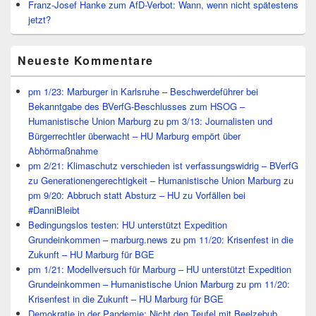
Franz-Josef Hanke zum AfD-Verbot: Wann, wenn nicht spätestens
jetzt?
Neueste Kommentare
pm 1/23: Marburger in Karlsruhe – Beschwerdeführer bei
Bekanntgabe des BVerfG-Beschlusses zum HSOG –
Humanistische Union Marburg
zu
pm 3/13: Journalisten und
Bürgerrechtler überwacht – HU Marburg empört über
Abhörmaßnahme
pm 2/21: Klimaschutz verschieden ist verfassungswidrig – BVerfG
zu Generationengerechtigkeit – Humanistische Union Marburg
zu
pm 9/20: Abbruch statt Absturz – HU zu Vorfällen bei
#DanniBleibt
Bedingungslos testen: HU unterstützt Expedition
Grundeinkommen – marburg.news
zu
pm 11/20: Krisenfest in die
Zukunft – HU Marburg für BGE
pm 1/21: Modellversuch für Marburg – HU unterstützt Expedition
Grundeinkommen – Humanistische Union Marburg
zu
pm 11/20:
Krisenfest in die Zukunft – HU Marburg für BGE
Demokratie in der Pandemie: Nicht den Teufel mit Beelzebub