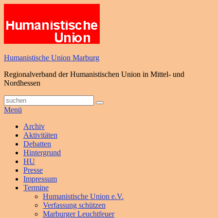
Zum
Inhalt
springen
Humanistische Union Marburg
Regionalverband der Humanistischen Union in Mittel- und
Nordhessen
Suche
Suchen
nach:
Menü
Primäres
Archiv
Aktivitäten
Menü
Debatten
Hintergrund
HU
Presse
Impressum
Termine
Humanistische Union e.V.
Verfassung schützen
Marburger Leuchtfeuer