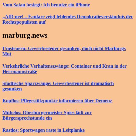
Vom Satan besiegt: Ich benutze ein iPhone
„AfD nee! – Fanfare zeigt fehlendes Demokratieverständnis der
Rechtspopulisten auf
marburg.news
Umsteuern: Gewerbesteuer gesunken, doch nicht Marburgs
Mut
Verkehrliche Verhaltenszwänge: Container und Kran in der
Herrmannstraße
Städtische Sparzwänge: Gewerbesteuer ist dramatisch
gesunken
Kopflos: Pflegestützpunkte informieren über Demenz
Mühelos: Oberbürgermeister Spies lädt zur
Bürgersprechstunde ein
Rastlos: Sportwagen raste in Leitplanke