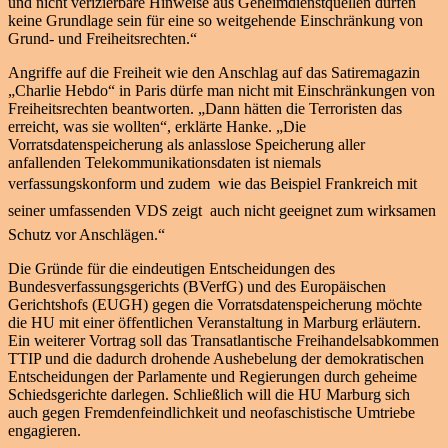
und nicht verizierbare Hinweise aus Geheimdienstquellen dürfen
keine Grundlage sein für eine so weitgehende Einschränkung von
Grund- und Freiheitsrechten.“
Angriffe auf die Freiheit wie den Anschlag auf das Satiremagazin
„Charlie Hebdo“ in Paris dürfe man nicht mit Einschränkungen von
Freiheitsrechten beantworten. „Dann hätten die Terroristen das
erreicht, was sie wollten“, erklärte Hanke. „Die
Vorratsdatenspeicherung als anlasslose Speicherung aller
anfallenden Telekommunikationsdaten ist niemals
verfassungskonform und zudem  wie das Beispiel Frankreich mit
seiner umfassenden VDS zeigt  auch nicht geeignet zum wirksamen
Schutz vor Anschlägen.“
Die Gründe für die eindeutigen Entscheidungen des
Bundesverfassungsgerichts (BVerfG) und des Europäischen
Gerichtshofs (EUGH) gegen die Vorratsdatenspeicherung möchte
die HU mit einer öffentlichen Veranstaltung in Marburg erläutern.
Ein weiterer Vortrag soll das Transatlantische Freihandelsabkommen
TTIP und die dadurch drohende Aushebelung der demokratischen
Entscheidungen der Parlamente und Regierungen durch geheime
Schiedsgerichte darlegen. Schließlich will die HU Marburg sich
auch gegen Fremdenfeindlichkeit und neofaschistische Umtriebe
engagieren.