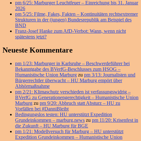
Bereich
pm 6/25: Marburger Leuchtfeuer – Einreichung bis 31. Januar
2026
pm 5/25: Filme, Fakes, Fakten – Kontinuitäten rechtsextremer
Strukturen in der (jungen) Bundesrepublik am Beispiel des
BND
Franz-Josef Hanke zum AfD-Verbot: Wann, wenn nicht
spätestens jetzt?
Neueste Kommentare
pm 1/23: Marburger in Karlsruhe – Beschwerdeführer bei
Bekanntgabe des BVerfG-Beschlusses zum HSOG –
Humanistische Union Marburg
zu
pm 3/13: Journalisten und
Bürgerrechtler überwacht – HU Marburg empört über
Abhörmaßnahme
pm 2/21: Klimaschutz verschieden ist verfassungswidrig –
BVerfG zu Generationengerechtigkeit – Humanistische Union
Marburg
zu
pm 9/20: Abbruch statt Absturz – HU zu
Vorfällen bei #DanniBleibt
Bedingungslos testen: HU unterstützt Expedition
Grundeinkommen – marburg.news
zu
pm 11/20: Krisenfest in
die Zukunft – HU Marburg für BGE
pm 1/21: Modellversuch für Marburg – HU unterstützt
Expedition Grundeinkommen – Humanistische Union