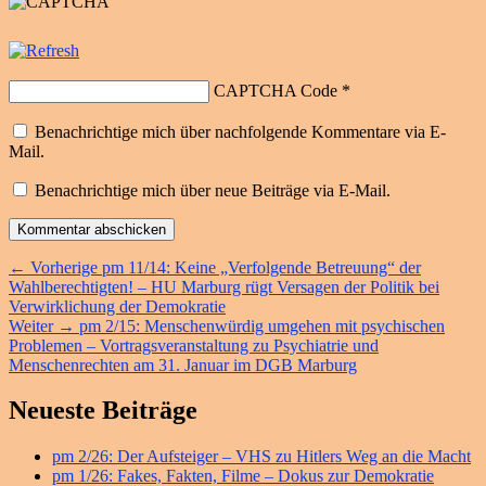
CAPTCHA Code
*
Benachrichtige mich über nachfolgende Kommentare via E-
Mail.
Benachrichtige mich über neue Beiträge via E-Mail.
Beitragsnavigation
Vorheriger
←
Vorherige
pm 11/14: Keine „Verfolgende Betreuung“ der
Beitrag:
Wahlberechtigten! – HU Marburg rügt Versagen der Politik bei
Verwirklichung der Demokratie
Nächster
Weiter
→
pm 2/15: Menschenwürdig umgehen mit psychischen
Beitrag:
Problemen – Vortragsveranstaltung zu Psychiatrie und
Menschenrechten am 31. Januar im DGB Marburg
Primärer
Neueste Beiträge
Seitenleisten
pm 2/26: Der Aufsteiger – VHS zu Hitlers Weg an die Macht
Widget-
pm 1/26: Fakes, Fakten, Filme – Dokus zur Demokratie