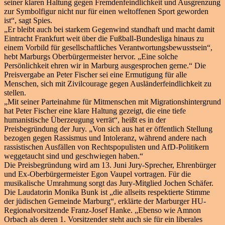
seiner klaren Haltung gegen Fremdenfeindlichkeit und Ausgrenzung
zur Symbolfigur nicht nur für einen weltoffenen Sport geworden
ist“, sagt Spies.
„Er bleibt auch bei starkem Gegenwind standhaft und macht damit
Eintracht Frankfurt weit über die Fußball-Bundesliga hinaus zu
einem Vorbild für gesellschaftliches Verantwortungsbewusstsein“,
hebt Marburgs Oberbürgermeister hervor. „Eine solche
Persönlichkeit ehren wir in Marburg ausgesprochen gerne.“ Die
Preisvergabe an Peter Fischer sei eine Ermutigung für alle
Menschen, sich mit Zivilcourage gegen Ausländerfeindlichkeit zu
stellen.
„Mit seiner Parteinahme für Mitmenschen mit Migrationshintergrund
hat Peter Fischer eine klare Haltung gezeigt, die eine tiefe
humanistische Überzeugung verrät“, heißt es in der
Preisbegründung der Jury. „Von sich aus hat er öffentlich Stellung
bezogen gegen Rassismus und Intoleranz, während andere nach
rassistischen Ausfällen von Rechtspopulisten und AfD-Politikern
weggetaucht sind und geschwiegen haben.“
Die Preisbegründung wird am 13. Juni Jury-Sprecher, Ehrenbürger
und Ex-Oberbürgermeister Egon Vaupel vortragen. Für die
musikalische Umrahmung sorgt das Jury-Mitglied Jochen Schäfer.
Die Laudatorin Monika Bunk ist „die allseits respektierte Stimme
der jüdischen Gemeinde Marburg“, erklärte der Marburger HU-
Regionalvorsitzende Franz-Josef Hanke. „Ebenso wie Amnon
Orbach als deren 1. Vorsitzender steht auch sie für ein liberales