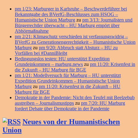
pm 1/23: Marburger in Karlsruhe – Beschwerdeführer bei
Bekanntgabe des BVerfG-Beschlusses zum HSOG –
Humanistische Union Marburg
zu
pm 3/13: Journalisten und
Bürgerrechtler überwacht – HU Marburg empört über
Abhörmaßnahme
pm 2/21: Klimaschutz verschieden ist verfassungswidrig –
BVerfG zu Generationengerechtigkeit – Humanistische Union
Marburg
zu
pm 9/20: Abbruch statt Absturz – HU zu
Vorfällen bei #DanniBleibt
Bedingungslos testen: HU unterstützt Expedition
Grundeinkommen – marburg.news
zu
pm 11/20: Krisenfest in
die Zukunft – HU Marburg für BGE
pm 1/21: Modellversuch für Marburg – HU unterstützt
Expedition Grundeinkommen – Humanistische Union
Marburg
zu
pm 11/20: Krisenfest in die Zukunft – HU
Marburg für BGE
Demokratie in der Pandemie: Nicht den Teufel mit Beelzebub
austreiben – Journalismustipps
zu
pm 7/20: HU Marburg
fordert Debate über Demokratie in der Pandemie
Neues von der Humanistischen
Union