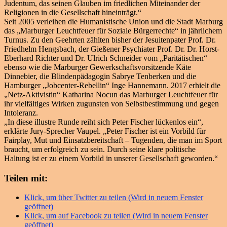
Judentum, das seinen Glauben im friedlichen Miteinander der
Religionen in die Gesellschaft hineinträgt.“
Seit 2005 verleihen die Humanistische Union und die Stadt Marburg
das „Marburger Leuchtfeuer für Soziale Bürgerrechte“ in jährlichem
Turnus. Zu den Geehrten zählten bisher der Jesuitenpater Prof. Dr.
Friedhelm Hengsbach, der Gießener Psychiater Prof. Dr. Dr. Horst-
Eberhard Richter und Dr. Ulrich Schneider vom „Paritätischen“
ebenso wie die Marburger Gewerkschaftsvorsitzende Käte
Dinnebier, die Blindenpädagogin Sabrye Tenberken und die
Hamburger „Jobcenter-Rebellin“ Inge Hannemann. 2017 erhielt die
„Netz-Aktivistin“ Katharina Nocun das Marburger Leuchtfeuer für
ihr vielfältiges Wirken zugunsten von Selbstbestimmung und gegen
Intoleranz.
„In diese illustre Runde reiht sich Peter Fischer lückenlos ein“,
erklärte Jury-Sprecher Vaupel. „Peter Fischer ist ein Vorbild für
Fairplay, Mut und Einsatzbereitschaft – Tugenden, die man im Sport
braucht, um erfolgreich zu sein. Durch seine klare politische
Haltung ist er zu einem Vorbild in unserer Gesellschaft geworden.“
Teilen mit:
Klick, um über Twitter zu teilen (Wird in neuem Fenster
geöffnet)
Klick, um auf Facebook zu teilen (Wird in neuem Fenster
geöffnet)