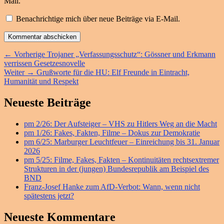
Mail.
Benachrichtige mich über neue Beiträge via E-Mail.
Beitragsnavigation
Vorheriger
←
Vorherige
Trojaner „Verfassungsschutz“: Gössner und Erkmann
Beitrag:
verrissen Gesetzesnovelle
Nächster
Weiter
→
Grußworte für die HU: Elf Freunde in Eintracht,
Beitrag:
Humanität und Respekt
Primärer
Neueste Beiträge
Seitenleisten
pm 2/26: Der Aufsteiger – VHS zu Hitlers Weg an die Macht
Widget-
pm 1/26: Fakes, Fakten, Filme – Dokus zur Demokratie
Bereich
pm 6/25: Marburger Leuchtfeuer – Einreichung bis 31. Januar
2026
pm 5/25: Filme, Fakes, Fakten – Kontinuitäten rechtsextremer
Strukturen in der (jungen) Bundesrepublik am Beispiel des
BND
Franz-Josef Hanke zum AfD-Verbot: Wann, wenn nicht
spätestens jetzt?
Neueste Kommentare