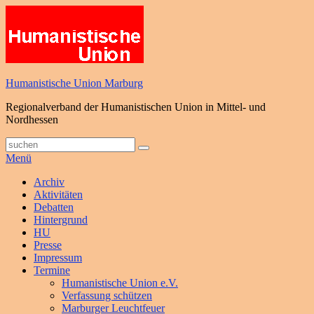
Zum
Inhalt
springen
Humanistische Union Marburg
Regionalverband der Humanistischen Union in Mittel- und
Nordhessen
Suche
Suchen
nach:
Menü
Primäres
Archiv
Aktivitäten
Menü
Debatten
Hintergrund
HU
Presse
Impressum
Termine
Humanistische Union e.V.
Verfassung schützen
Marburger Leuchtfeuer