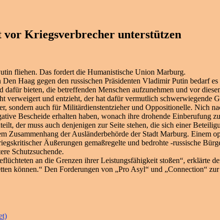
 vor Kriegsverbrecher unterstützen
utin fliehen. Das fordert die Humanistische Union Marburg.
fs in Den Haag gegen den russischen Präsidenten Vladimir Putin bedarf
und dafür bieten, die betreffenden Menschen aufzunehmen und vor diese
 verweigert und entzieht, der hat dafür vermutlich schwerwiegende Grü
er, sondern auch für Militärdienstentzieher und Oppositionelle. Nich 
tive Bescheide erhalten haben, wonach ihre drohende Einberufung zu
ilt, der muss auch denjenigen zur Seite stehen, die sich einer Beteilig
esem Zusammenhang der Ausländerbehörde der Stadt Marburg. Einem oppo
iegskritischer Äußerungen gemaßregelte und bedrohte -russische Bürge
itere Schutzsuchende.
chteten an die Grenzen ihrer Leistungsfähigkeit stoßen“, erklärte der
tten können.“ Den Forderungen von „Pro Asyl“ und „Connection“ zur 
et)