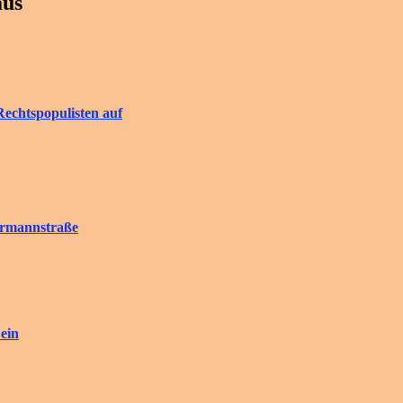
aus
Rechtspopulisten auf
rrmannstraße
ein