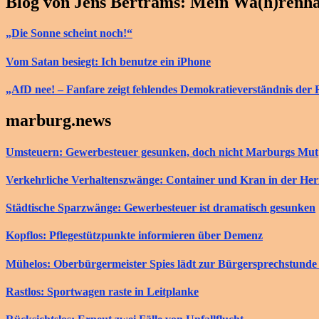
Blog von Jens Bertrams: Mein Wa(h)renh
„Die Sonne scheint noch!“
Vom Satan besiegt: Ich benutze ein iPhone
„AfD nee! – Fanfare zeigt fehlendes Demokratieverständnis der 
marburg.news
Umsteuern: Gewerbesteuer gesunken, doch nicht Marburgs Mut
Verkehrliche Verhaltenszwänge: Container und Kran in der He
Städtische Sparzwänge: Gewerbesteuer ist dramatisch gesunken
Kopflos: Pflegestützpunkte informieren über Demenz
Mühelos: Oberbürgermeister Spies lädt zur Bürgersprechstunde 
Rastlos: Sportwagen raste in Leitplanke