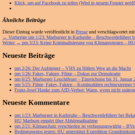
Klick, um auf Facebook zu teilen (Wird in neuem Fenster geöff
Ähnliche Beiträge
Dieser Eintrag wurde veröffentlicht in
Presse
und verschlagwortet mi
Beitragsnavigation
Vorheriger
←
Vorherige
pm 1/23: Marburger in Karlsruhe – Beschwerdeführer
Nächster
Beitrag:
Weiter
→
pm 3/23: Keine Kriminalisierung von Klimaprotesten – HU
Beitrag:
Primärer
Neueste Beiträge
Seitenleisten
pm 2/26: Der Aufsteiger – VHS zu Hitlers Weg an die Macht
Widget-
pm 1/26: Fakes, Fakten, Filme – Dokus zur Demokratie
Bereich
pm 6/25: Marburger Leuchtfeuer – Einreichung bis 31. Januar
pm 5/25: Filme, Fakes, Fakten – Kontinuitäten rechtsextremer
Franz-Josef Hanke zum AfD-Verbot: Wann, wenn nicht späteste
Neueste Kommentare
pm 1/23: Marburger in Karlsruhe – Beschwerdeführer bei B
HU Marburg empört über Abhörmaßnahme
pm 2/21: Klimaschutz verschieden ist verfassungswidrig – BV
Bedingungslos testen: HU unterstützt Expedition Grundeink