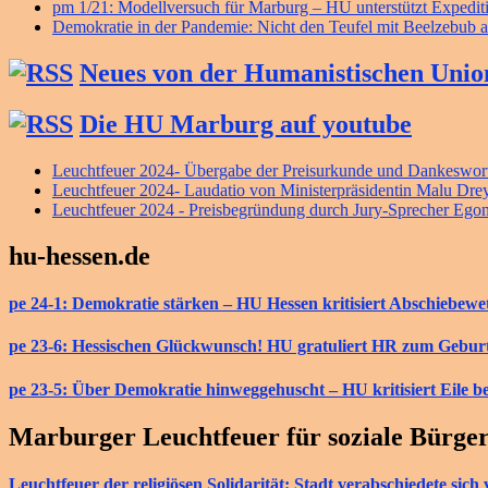
pm 1/21: Modellversuch für Marburg – HU unterstützt Exped
Demokratie in der Pandemie: Nicht den Teufel mit Beelzebub a
Neues von der Humanistischen Unio
Die HU Marburg auf youtube
Leuchtfeuer 2024- Übergabe der Preisurkunde und Dankeswort
Leuchtfeuer 2024- Laudatio von Ministerpräsidentin Malu Dre
Leuchtfeuer 2024 - Preisbegründung durch Jury-Sprecher Ego
hu-hessen.de
pe 24-1: Demokratie stärken – HU Hessen kritisiert Abschiebew
pe 23-6: Hessischen Glückwunsch! HU gratuliert HR zum Gebur
pe 23-5: Über Demokratie hinweggehuscht – HU kritisiert Eile b
Marburger Leuchtfeuer für soziale Bürge
Leuchtfeuer der religiösen Solidarität: Stadt verabschiedete si