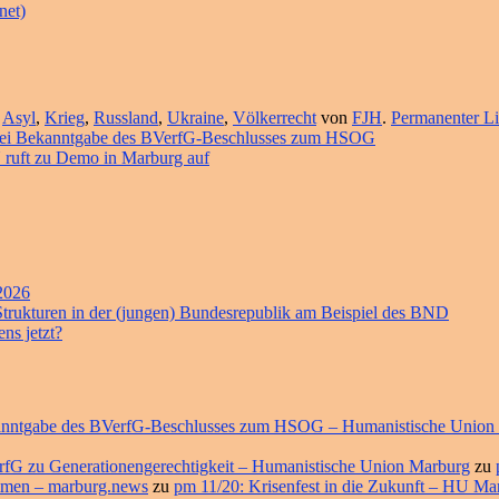
net)
t
Asyl
,
Krieg
,
Russland
,
Ukraine
,
Völkerrecht
von
FJH
.
Permanenter Li
 bei Bekanntgabe des BVerfG-Beschlusses zum HSOG
 ruft zu Demo in Marburg auf
 2026
 Strukturen in der (jungen) Bundesrepublik am Beispiel des BND
ns jetzt?
ekanntgabe des BVerfG-Beschlusses zum HSOG – Humanistische Union
erfG zu Generationengerechtigkeit – Humanistische Union Marburg
zu
ommen – marburg.news
zu
pm 11/20: Krisenfest in die Zukunft – HU M