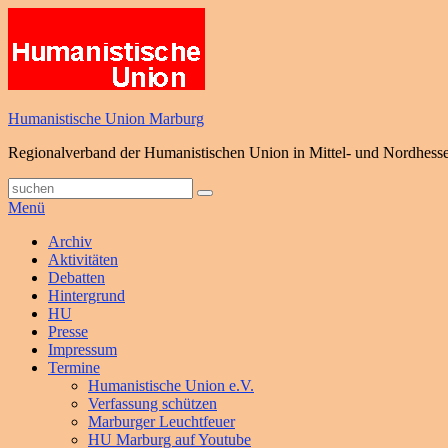
Zum
Inhalt
springen
Humanistische Union Marburg
Regionalverband der Humanistischen Union in Mittel- und Nordhess
Suche
Suchen
nach:
Menü
Primäres
Archiv
Aktivitäten
Menü
Debatten
Hintergrund
HU
Presse
Impressum
Termine
Humanistische Union e.V.
Verfassung schützen
Marburger Leuchtfeuer
HU Marburg auf Youtube