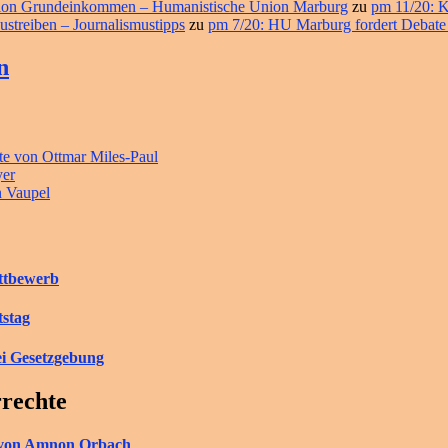
ition Grundeinkommen – Humanistische Union Marburg
zu
pm 11/20: K
ustreiben – Journalismustipps
zu
pm 7/20: HU Marburg fordert Debate
n
e von Ottmar Miles-Paul
yer
n Vaupel
ettbewerb
tstag
ei Gesetzgebung
rrechte
ch von Amnon Orbach