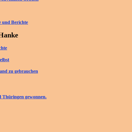
e und Berichte
 Hanke
chte
elbst
tand zu gebrauchen
nd Thüringen gewonnen.