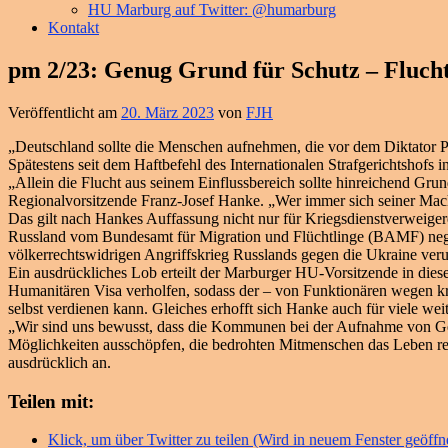
HU Marburg auf Twitter: @humarburg
Kontakt
pm 2/23: Genug Grund für Schutz – Flucht
Veröffentlicht am
20. März 2023
von
FJH
„Deutschland sollte die Menschen aufnehmen, die vor dem Diktator P
Spätestens seit dem Haftbefehl des Internationalen Strafgerichtsho
„Allein die Flucht aus seinem Einflussbereich sollte hinreichend Gr
Regionalvorsitzende Franz-Josef Hanke. „Wer immer sich seiner Macht
Das gilt nach Hankes Auffassung nicht nur für Kriegsdienstverweiger
Russland vom Bundesamt für Migration und Flüchtlinge (BAMF) nega
völkerrechtswidrigen Angriffskrieg Russlands gegen die Ukraine verute
Ein ausdrückliches Lob erteilt der Marburger HU-Vorsitzende in di
Humanitären Visa verholfen, sodass der – von Funktionären wegen kr
selbst verdienen kann. Gleiches erhofft sich Hanke auch für viele we
„Wir sind uns bewusst, dass die Kommunen bei der Aufnahme von Geflü
Möglichkeiten ausschöpfen, die bedrohten Mitmenschen das Leben re
ausdrücklich an.
Teilen mit:
Klick, um über Twitter zu teilen (Wird in neuem Fenster geöffn