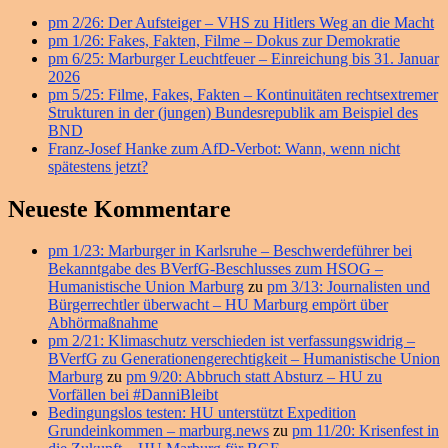
Seitenleisten
pm 2/26: Der Aufsteiger – VHS zu Hitlers Weg an die Macht
Widget-
pm 1/26: Fakes, Fakten, Filme – Dokus zur Demokratie
Bereich
pm 6/25: Marburger Leuchtfeuer – Einreichung bis 31. Januar
2026
pm 5/25: Filme, Fakes, Fakten – Kontinuitäten rechtsextremer
Strukturen in der (jungen) Bundesrepublik am Beispiel des
BND
Franz-Josef Hanke zum AfD-Verbot: Wann, wenn nicht
spätestens jetzt?
Neueste Kommentare
pm 1/23: Marburger in Karlsruhe – Beschwerdeführer bei
Bekanntgabe des BVerfG-Beschlusses zum HSOG –
Humanistische Union Marburg
zu
pm 3/13: Journalisten und
Bürgerrechtler überwacht – HU Marburg empört über
Abhörmaßnahme
pm 2/21: Klimaschutz verschieden ist verfassungswidrig –
BVerfG zu Generationengerechtigkeit – Humanistische Union
Marburg
zu
pm 9/20: Abbruch statt Absturz – HU zu
Vorfällen bei #DanniBleibt
Bedingungslos testen: HU unterstützt Expedition
Grundeinkommen – marburg.news
zu
pm 11/20: Krisenfest in