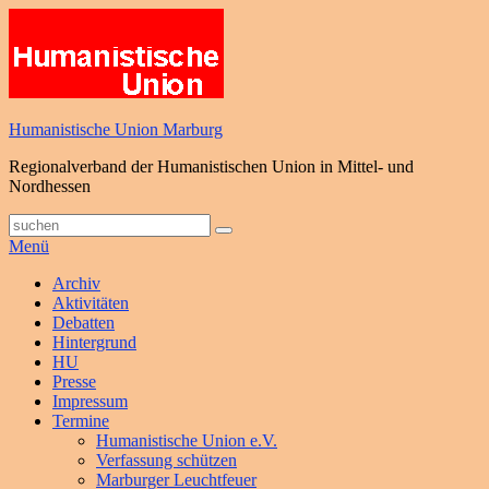
Zum
Inhalt
springen
Humanistische Union Marburg
Regionalverband der Humanistischen Union in Mittel- und
Nordhessen
Suche
Suchen
nach:
Menü
Primäres
Archiv
Aktivitäten
Menü
Debatten
Hintergrund
HU
Presse
Impressum
Termine
Humanistische Union e.V.
Verfassung schützen
Marburger Leuchtfeuer