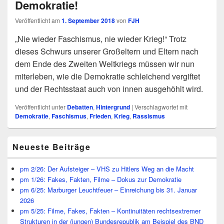
Demokratie!
Veröffentlicht am
1. September 2018
von
FJH
„Nie wieder Faschismus, nie wieder Krieg!“ Trotz
dieses Schwurs unserer Großeltern und Eltern nach
dem Ende des Zweiten Weltkriegs müssen wir nun
miterleben, wie die Demokratie schleichend vergiftet
und der Rechtsstaat auch von innen ausgehöhlt wird.
Veröffentlicht unter
Debatten
,
Hintergrund
|
Verschlagwortet mit
Demokratie
,
Faschismus
,
Frieden
,
Krieg
,
Rassismus
Primärer
Neueste Beiträge
Seitenleisten
Widget-
Bereich
pm 2/26: Der Aufsteiger – VHS zu Hitlers Weg an die Macht
pm 1/26: Fakes, Fakten, Filme – Dokus zur Demokratie
pm 6/25: Marburger Leuchtfeuer – Einreichung bis 31. Januar
2026
pm 5/25: Filme, Fakes, Fakten – Kontinuitäten rechtsextremer
Strukturen in der (jungen) Bundesrepublik am Beispiel des BND