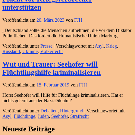
unterstützen
Veröffentlicht am
20. März 2023
von
FJH
„Deutschland sollte die Menschen aufnehmen, die vor dem Diktator
Putin fliehen. Das fordert die Humanistische Union Marburg.
Veröffentlicht unter
Presse
|
Verschlagwortet mit
Asyl
,
Krieg
,
Russland
,
Ukraine
,
Völkerrecht
Wut und Trauer: Seehofer will
Flüchtlingshilfe kriminalisieren
Veröffentlicht am
15. Februar 2019
von
FJH
Horst Seehofer will Hilfe für Flüchtlinge kriminalisieren. Hat er
nichts gelernt aus der Nazi-Diktatur?
Veröffentlicht unter
Debatten
,
Hintergrund
|
Verschlagwortet mit
Asyl
,
Flüchtlinge
,
Juden
,
Seehofer
,
Strafrecht
Primärer
Neueste Beiträge