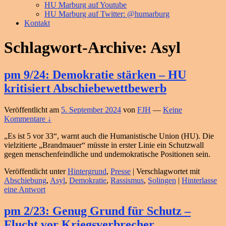
HU Marburg auf Youtube
HU Marburg auf Twitter: @humarburg
Kontakt
Schlagwort-Archive:
Asyl
pm 9/24: Demokratie stärken – HU
kritisiert Abschiebewettbewerb
Veröffentlicht am
5. September 2024
von
FJH
—
Keine
Kommentare ↓
„Es ist 5 vor 33“, warnt auch die Humanistische Union (HU). Die
vielzitierte „Brandmauer“ müsste in erster Linie ein Schutzwall
gegen menschenfeindliche und undemokratische Positionen sein.
Veröffentlicht unter
Hintergrund
,
Presse
|
Verschlagwortet mit
Abschiebung
,
Asyl
,
Demokratie
,
Rassismus
,
Solingen
|
Hinterlasse
eine Antwort
pm 2/23: Genug Grund für Schutz –
Flucht vor Kriegsverbrecher