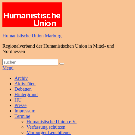
Zum
Inhalt
springen
Humanistische Union Marburg
Regionalverband der Humanistischen Union in Mittel- und
Nordhessen
Suche
Suchen
nach:
Menü
Primäres
Archiv
Aktivitäten
Menü
Debatten
Hintergrund
HU
Presse
Impressum
Termine
Humanistische Union e.V.
Verfassung schützen
Marburger Leuchtfeuer