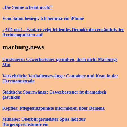
„Die Sonne scheint noch!“
Vom Satan besiegt: Ich benutze ein iPhone
„AfD nee! – Fanfare zeigt fehlendes Demokratieverständnis der
Rechtspopulisten auf
marburg.news
Umsteuern: Gewerbesteuer gesunken, doch nicht Marburgs
Mut
Verkehrliche Verhaltenszwänge: Container und Kran in der
Herrmannstraße
Städtische Sparzwänge: Gewerbesteuer ist dramatisch
gesunken
Kopflos: Pflegestützpunkte informieren über Demenz
Mühelos: Oberbürgermeister Spies lädt zur
Bürgersprechstunde ein