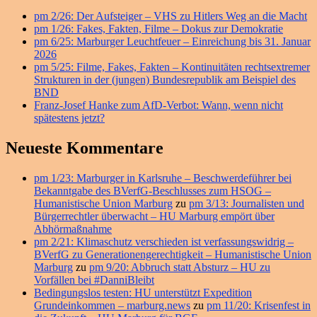
Seitenleisten
pm 2/26: Der Aufsteiger – VHS zu Hitlers Weg an die Macht
Widget-
pm 1/26: Fakes, Fakten, Filme – Dokus zur Demokratie
Bereich
pm 6/25: Marburger Leuchtfeuer – Einreichung bis 31. Januar
2026
pm 5/25: Filme, Fakes, Fakten – Kontinuitäten rechtsextremer
Strukturen in der (jungen) Bundesrepublik am Beispiel des
BND
Franz-Josef Hanke zum AfD-Verbot: Wann, wenn nicht
spätestens jetzt?
Neueste Kommentare
pm 1/23: Marburger in Karlsruhe – Beschwerdeführer bei
Bekanntgabe des BVerfG-Beschlusses zum HSOG –
Humanistische Union Marburg
zu
pm 3/13: Journalisten und
Bürgerrechtler überwacht – HU Marburg empört über
Abhörmaßnahme
pm 2/21: Klimaschutz verschieden ist verfassungswidrig –
BVerfG zu Generationengerechtigkeit – Humanistische Union
Marburg
zu
pm 9/20: Abbruch statt Absturz – HU zu
Vorfällen bei #DanniBleibt
Bedingungslos testen: HU unterstützt Expedition
Grundeinkommen – marburg.news
zu
pm 11/20: Krisenfest in