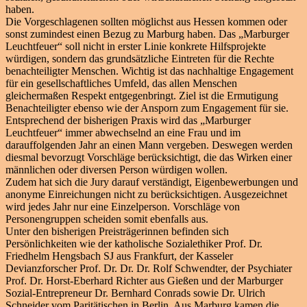
haben.
Die Vorgeschlagenen sollten möglichst aus Hessen kommen oder
sonst zumindest einen Bezug zu Marburg haben. Das „Marburger
Leuchtfeuer“ soll nicht in erster Linie konkrete Hilfsprojekte
würdigen, sondern das grundsätzliche Eintreten für die Rechte
benachteiligter Menschen. Wichtig ist das nachhaltige Engagement
für ein gesellschaftliches Umfeld, das allen Menschen
gleichermaßen Respekt entgegenbringt. Ziel ist die Ermutigung
Benachteiligter ebenso wie der Ansporn zum Engagement für sie.
Entsprechend der bisherigen Praxis wird das „Marburger
Leuchtfeuer“ immer abwechselnd an eine Frau und im
darauffolgenden Jahr an einen Mann vergeben. Deswegen werden
diesmal bevorzugt Vorschläge berücksichtigt, die das Wirken einer
männlichen oder diversen Person würdigen wollen.
Zudem hat sich die Jury darauf verständigt, Eigenbewerbungen und
anonyme Einreichungen nicht zu berücksichtigen. Ausgezeichnet
wird jedes Jahr nur eine Einzelperson. Vorschläge von
Personengruppen scheiden somit ebenfalls aus.
Unter den bisherigen Preisträgerinnen befinden sich
Persönlichkeiten wie der katholische Sozialethiker Prof. Dr.
Friedhelm Hengsbach SJ aus Frankfurt, der Kasseler
Devianzforscher Prof. Dr. Dr. Dr. Rolf Schwendter, der Psychiater
Prof. Dr. Horst-Eberhard Richter aus Gießen und der Marburger
Sozial-Entrepreneur Dr. Bernhard Conrads sowie Dr. Ulrich
Schneider vom Paritätischen in Berlin. Aus Marburg kamen die