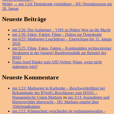
Nächster
Weiter
→
pm 1/24: Demokratie verteidigen – HU-Neujahrsessen am
Beitrag:
28. Januar
Primärer
Neueste Beiträge
Seitenleisten
pm 2/26: Der Aufsteiger – VHS zu Hitlers Weg an die Macht
Widget-
pm 1/26: Fakes, Fakten, Filme – Dokus zur Demokratie
Bereich
pm 6/25: Marburger Leuchtfeuer – Einreichung bis 31. Januar
2026
pm 5/25: Filme, Fakes, Fakten – Kontinuitäten rechtsextremer
Strukturen in der (jungen) Bundesrepublik am Beispiel des
BND
Franz-Josef Hanke zum AfD-Verbot: Wann, wenn nicht
spätestens jetzt?
Neueste Kommentare
pm 1/23: Marburger in Karlsruhe – Beschwerdeführer bei
Bekanntgabe des BVerfG-Beschlusses zum HSOG –
Humanistische Union Marburg
zu
pm 3/13: Journalisten und
Bürgerrechtler überwacht – HU Marburg empört über
Abhörmaßnahme
pm 2/21: Klimaschutz verschieden ist verfassungswidrig –