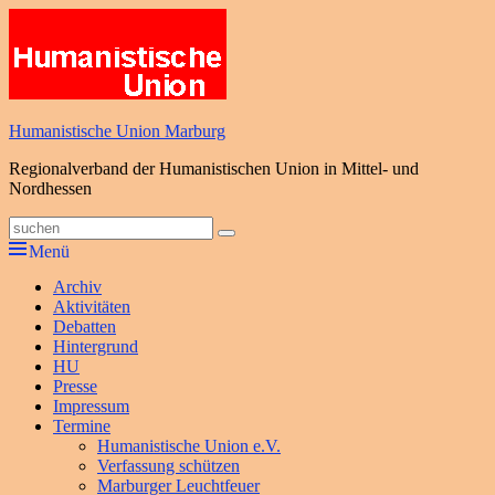
Zum
Inhalt
springen
Humanistische Union Marburg
Regionalverband der Humanistischen Union in Mittel- und
Nordhessen
Suche
Suchen
nach:
Menü
Primäres
Archiv
Aktivitäten
Menü
Debatten
Hintergrund
HU
Presse
Impressum
Termine
Humanistische Union e.V.
Verfassung schützen
Marburger Leuchtfeuer