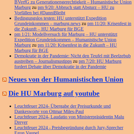
BVerfG zu Generationengerechtigkeit – Humanistische Union
Marburg
zu
pm 9/20: Abbruch statt Absturz – HU zu
Vorfällen bei #DanniBleibt
Bedingungslos testen: HU unterstützt Expedition
Grundeinkommen – marburg.news
zu
pm 11/20: Krisenfest in
die Zukunft – HU Marburg für BGE
pm 1/21: Modellversuch für Marburg – HU unterstützt
Expedition Grundeinkommen – Humanistische Union
Marburg
zu
pm 11/20: Krisenfest in die Zukunft – HU
Marburg für BGE
Demokratie in der Pandemie: Nicht den Teufel mit Beelzebub
austreiben – Journalismustipps
zu
pm 7/20: HU Marburg
fordert Debate über Demokratie in der Pandemie
Neues von der Humanistischen Union
Die HU Marburg auf youtube
Leuchtfeuer 2024- Übergabe der Preisurkunde und
Dankesworte von Ottmar Miles-Paul
Leuchtfeuer 2024- Laudatio von Ministerpräsidentin Malu
Dreyer
Leuchtfeuer 2024 - Preisbegründung durch Jury-Sprecher
Egon Vaupel