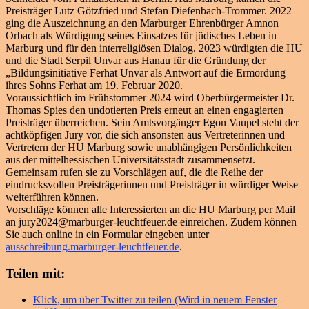
Preisträger Lutz Götzfried und Stefan Diefenbach-Trommer. 2022
ging die Auszeichnung an den Marburger Ehrenbürger Amnon
Orbach als Würdigung seines Einsatzes für jüdisches Leben in
Marburg und für den interreligiösen Dialog. 2023 würdigten die HU
und die Stadt Serpil Unvar aus Hanau für die Gründung der
„Bildungsinitiative Ferhat Unvar als Antwort auf die Ermordung
ihres Sohns Ferhat am 19. Februar 2020.
Voraussichtlich im Frühstommer 2024 wird Oberbürgermeister Dr.
Thomas Spies den undotierten Preis erneut an einen engagierten
Preisträger überreichen. Sein Amtsvorgänger Egon Vaupel steht der
achtköpfigen Jury vor, die sich ansonsten aus Vertreterinnen und
Vertretern der HU Marburg sowie unabhängigen Persönlichkeiten
aus der mittelhessischen Universitätsstadt zusammensetzt.
Gemeinsam rufen sie zu Vorschlägen auf, die die Reihe der
eindrucksvollen Preisträgerinnen und Preisträger in würdiger Weise
weiterführen können.
Vorschläge können alle Interessierten an die HU Marburg per Mail
an jury2024@marburger-leuchtfeuer.de einreichen. Zudem können
Sie auch online in ein Formular eingeben unter
ausschreibung.marburger-leuchtfeuer.de
.
Teilen mit:
Klick, um über Twitter zu teilen (Wird in neuem Fenster