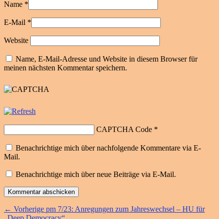
Name
*
E-Mail
*
Website
Name, E-Mail-Adresse und Website in diesem Browser für
meinen nächsten Kommentar speichern.
CAPTCHA Code
*
Benachrichtige mich über nachfolgende Kommentare via E-
Mail.
Benachrichtige mich über neue Beiträge via E-Mail.
Beitragsnavigation
Vorheriger
←
Vorherige
pm 7/23: Anregungen zum Jahreswechsel – HU für
Beitrag:
„Deep Democracy“