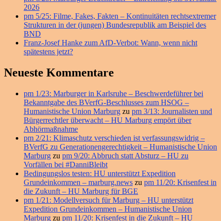
2026
pm 5/25: Filme, Fakes, Fakten – Kontinuitäten rechtsextremer
Strukturen in der (jungen) Bundesrepublik am Beispiel des
BND
Franz-Josef Hanke zum AfD-Verbot: Wann, wenn nicht
spätestens jetzt?
Neueste Kommentare
pm 1/23: Marburger in Karlsruhe – Beschwerdeführer bei
Bekanntgabe des BVerfG-Beschlusses zum HSOG –
Humanistische Union Marburg
zu
pm 3/13: Journalisten und
Bürgerrechtler überwacht – HU Marburg empört über
Abhörmaßnahme
pm 2/21: Klimaschutz verschieden ist verfassungswidrig –
BVerfG zu Generationengerechtigkeit – Humanistische Union
Marburg
zu
pm 9/20: Abbruch statt Absturz – HU zu
Vorfällen bei #DanniBleibt
Bedingungslos testen: HU unterstützt Expedition
Grundeinkommen – marburg.news
zu
pm 11/20: Krisenfest in
die Zukunft – HU Marburg für BGE
pm 1/21: Modellversuch für Marburg – HU unterstützt
Expedition Grundeinkommen – Humanistische Union
Marburg
zu
pm 11/20: Krisenfest in die Zukunft – HU