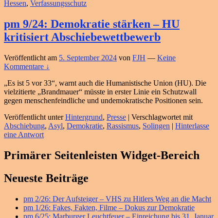
Hessen
,
Verfassungsschutz
pm 9/24: Demokratie stärken – HU
kritisiert Abschiebewettbewerb
Veröffentlicht am
5. September 2024
von
FJH
—
Keine
Kommentare ↓
„Es ist 5 vor 33“, warnt auch die Humanistische Union (HU). Die
vielzitierte „Brandmauer“ müsste in erster Linie ein Schutzwall
gegen menschenfeindliche und undemokratische Positionen sein.
Veröffentlicht unter
Hintergrund
,
Presse
|
Verschlagwortet mit
Abschiebung
,
Asyl
,
Demokratie
,
Rassismus
,
Solingen
|
Hinterlasse
eine Antwort
Primärer Seitenleisten Widget-Bereich
Neueste Beiträge
pm 2/26: Der Aufsteiger – VHS zu Hitlers Weg an die Macht
pm 1/26: Fakes, Fakten, Filme – Dokus zur Demokratie
pm 6/25: Marburger Leuchtfeuer – Einreichung bis 31. Januar