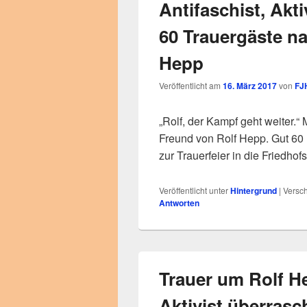
Antifaschist, Akt
60 Trauergäste n
Hepp
Veröffentlicht am
16. März 2017
von
FJ
„Rolf, der Kampf geht weiter.“
Freund von Rolf Hepp. Gut 60
zur Trauerfeier in die Friedh
Veröffentlicht unter
Hintergrund
|
Versch
Antworten
Trauer um Rolf H
Aktivist überras