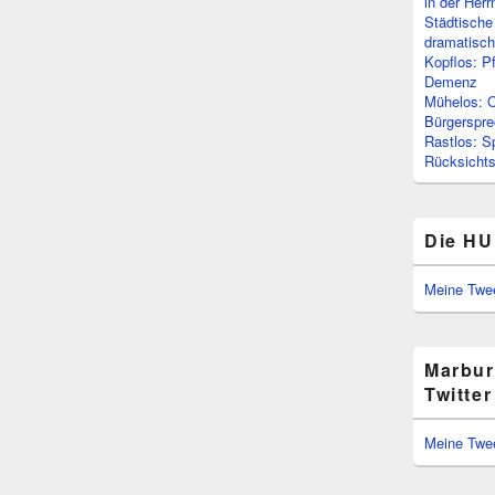
in der Her
Städtische
dramatisc
Kopflos: P
Demenz
Mühelos: O
Bürgerspre
Rastlos: S
Rücksichtsl
Die HU
Meine Twe
Marbur
Twitter
Meine Twe