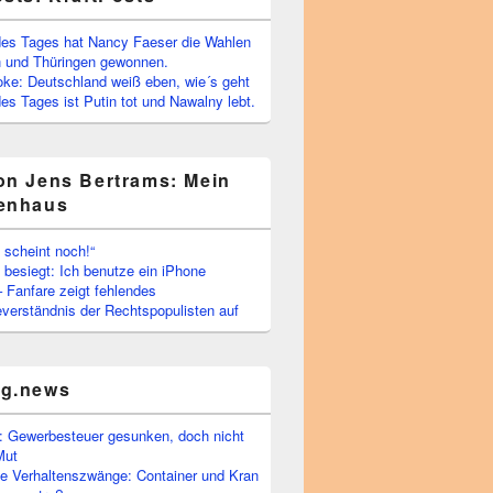
es Tages hat Nancy Faeser die Wahlen
 und Thüringen gewonnen.
oke: Deutschland weiß eben, wie´s geht
s Tages ist Putin tot und Nawalny lebt.
on Jens Bertrams: Mein
enhaus
 scheint noch!“
besiegt: Ich benutze ein iPhone
– Fanfare zeigt fehlendes
verständnis der Rechtspopulisten auf
rg.news
 Gewerbesteuer gesunken, doch nicht
Mut
he Verhaltenszwänge: Container und Kran