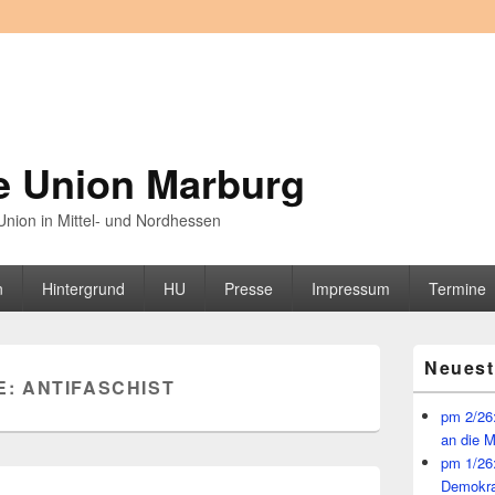
e Union Marburg
nion in Mittel- und Nordhessen
n
Hintergrund
HU
Presse
Impressum
Termine
Primärer
Neuest
Seitenleisten
E:
ANTIFASCHIST
Widget-
Bereich
pm 2/26:
an die 
pm 1/26
Demokra