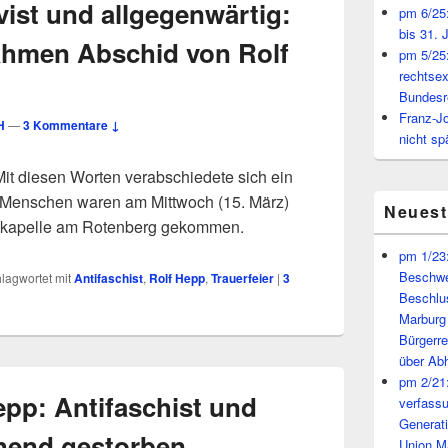
ivist und allgegenwärtig:
pm 6/25:
bis 31. 
ahmen Abschid von Rolf
pm 5/25:
rechtsex
Bundesr
Franz-J
H
—
3 Kommentare ↓
nicht sp
 Mit diesen Worten verabschiedete sich ein
 Menschen waren am Mittwoch (15. März)
Neues
ofskapelle am Rotenberg gekommen.
pm 1/23:
Beschwe
lagwortet mit
Antifaschist
,
Rolf Hepp
,
Trauerfeier
|
3
Beschlu
Marburg
Bürgerr
über A
pm 2/21:
epp: Antifaschist und
verfass
Generat
chend gestorben
Union M