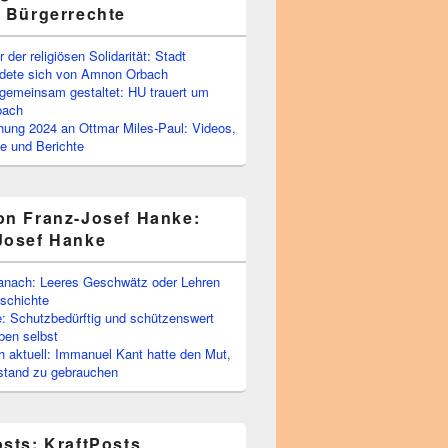
e Bürgerrechte
 der religiösen Solidarität: Stadt
edete sich von Amnon Orbach
emeinsam gestaltet: HU trauert um
bach
ihung 2024 an Ottmar Miles-Paul: Videos,
e und Berichte
on Franz-Josef Hanke:
Josef Hanke
anach: Leeres Geschwätz oder Lehren
schichte
: Schutzbedürftig und schützenswert
ben selbst
 aktuell: Immanuel Kant hatte den Mut,
stand zu gebrauchen
osts: KraftPosts