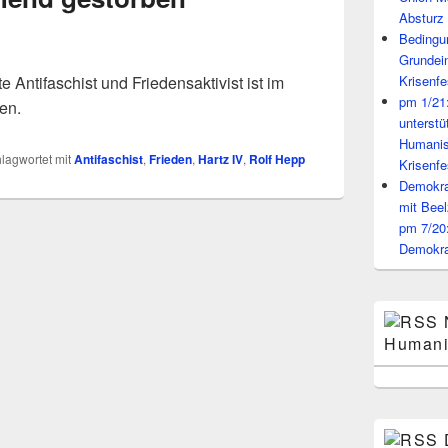
Absturz 
Bedingun
Grundei
te Antifaschist und Friedensaktivist ist im
Krisenfe
pm 1/21
en.
unterst
Humanis
lagwortet mit
Antifaschist
,
Frieden
,
Hartz IV
,
Rolf Hepp
Krisenfe
Demokrat
mit Beel
pm 7/20
Demokra
Humani