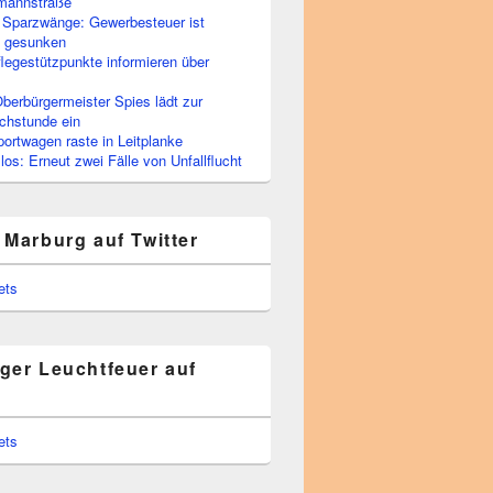
rmannstraße
 Sparzwänge: Gewerbesteuer ist
h gesunken
flegestützpunkte informieren über
berbürgermeister Spies lädt zur
chstunde ein
portwagen raste in Leitplanke
os: Erneut zwei Fälle von Unfallflucht
 Marburg auf Twitter
ets
ger Leuchtfeuer auf
ets