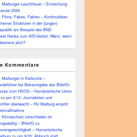
 Marburger Leuchtfeuer – Einreichung
Januar 2026
 Filme, Fakes, Fakten – Kontinuitäten
tremer Strukturen in der (jungen)
epublik am Beispiel des BND
osef Hanke zum AfD-Verbot: Wann, wenn
ätestens jetzt?
te Kommentare
 Marburger in Karlsruhe –
rdeführer bei Bekanntgabe des BVerfG-
sses zum HSOG – Humanistische Union
zu
pm 3/13: Journalisten und
echtler überwacht – HU Marburg empört
bhörmaßnahme
 Klimaschutz verschieden ist
ungswidrig – BVerfG zu
ionengerechtigkeit – Humanistische
arburg
zu
pm 9/20: Abbruch statt