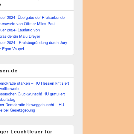
e
euer 2024- Übergabe der Preisurkunde
kesworte von Ottmar Miles-Paul
uer 2024- Laudatio von
präsidentin Malu Dreyer
uer 2024 - Preisbegründung durch Jury-
r Egon Vaupel
sen.de
emokratie stärken – HU Hessen kritisiert
wettbewerb
essischen Glückwunsch! HU gratuliert
burtstag
ber Demokratie hinweggehuscht – HU
Eile bei Gesetzgebung
ger Leuchtfeuer für