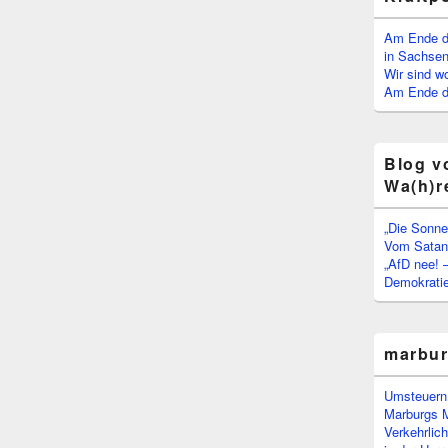
Am Ende d
in Sachsen
Wir sind w
Am Ende de
Blog v
Wa(h)r
„Die Sonne
Vom Satan 
„AfD nee! 
Demokratie
marbu
Umsteuern:
Marburgs 
Verkehrlic