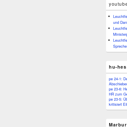
youtub
Leuchtf
und Dan
Leuchtfe
Minister
Leuchtfe
Spreche
hu-hes
pe 24-1: D
Abschiebe
pe 23-6: H
HR zum Ge
pe 23-5: Ü
kritisiert 
Marbur