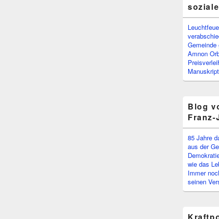
sozial
Leuchtfeuer
verabschi
Gemeinde g
Amnon Or
Preisverle
Manuskript
Blog v
Franz-
85 Jahre d
aus der Ge
Demokratie
wie das Le
Immer noch
seinen Ver
Kraftp