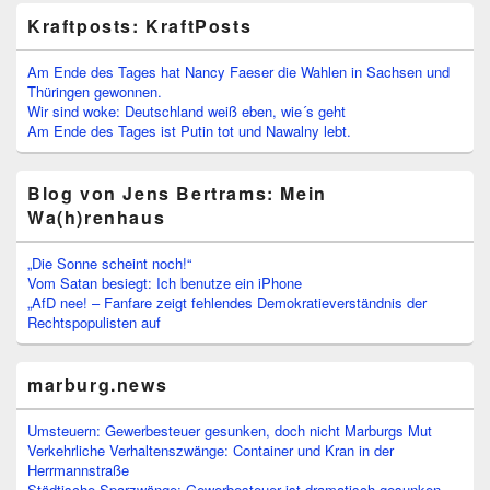
Kraftposts: KraftPosts
Am Ende des Tages hat Nancy Faeser die Wahlen in Sachsen und
Thüringen gewonnen.
Wir sind woke: Deutschland weiß eben, wie´s geht
Am Ende des Tages ist Putin tot und Nawalny lebt.
Blog von Jens Bertrams: Mein
Wa(h)renhaus
„Die Sonne scheint noch!“
Vom Satan besiegt: Ich benutze ein iPhone
„AfD nee! – Fanfare zeigt fehlendes Demokratieverständnis der
Rechtspopulisten auf
marburg.news
Umsteuern: Gewerbesteuer gesunken, doch nicht Marburgs Mut
Verkehrliche Verhaltenszwänge: Container und Kran in der
Herrmannstraße
Städtische Sparzwänge: Gewerbesteuer ist dramatisch gesunken