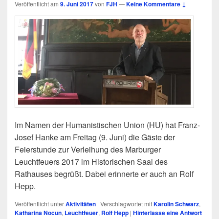
Veröffentlicht am
9. Juni 2017
von
FJH
—
Keine Kommentare ↓
Im Namen der Humanistischen Union (HU) hat Franz-
Josef Hanke am Freitag (9. Juni) die Gäste der
Feierstunde zur Verleihung des Marburger
Leuchtfeuers 2017 im Historischen Saal des
Rathauses begrüßt. Dabei erinnerte er auch an Rolf
Hepp.
Veröffentlicht unter
Aktivitäten
|
Verschlagwortet mit
Karolin Schwarz
,
Katharina Nocun
,
Leuchtfeuer
,
Rolf Hepp
|
Hinterlasse eine Antwort