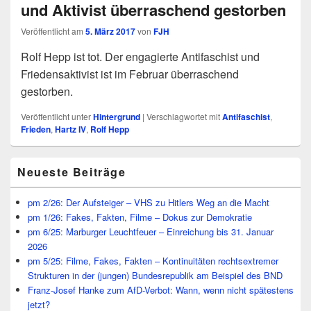
und Aktivist überraschend gestorben
Veröffentlicht am
5. März 2017
von
FJH
Rolf Hepp ist tot. Der engagierte Antifaschist und
Friedensaktivist ist im Februar überraschend
gestorben.
Veröffentlicht unter
Hintergrund
|
Verschlagwortet mit
Antifaschist
,
Frieden
,
Hartz IV
,
Rolf Hepp
Primärer
Neueste Beiträge
Seitenleisten
Widget-
Bereich
pm 2/26: Der Aufsteiger – VHS zu Hitlers Weg an die Macht
pm 1/26: Fakes, Fakten, Filme – Dokus zur Demokratie
pm 6/25: Marburger Leuchtfeuer – Einreichung bis 31. Januar
2026
pm 5/25: Filme, Fakes, Fakten – Kontinuitäten rechtsextremer
Strukturen in der (jungen) Bundesrepublik am Beispiel des BND
Franz-Josef Hanke zum AfD-Verbot: Wann, wenn nicht spätestens
jetzt?