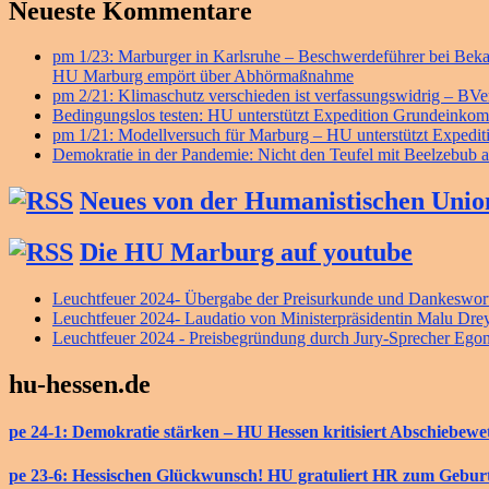
Neueste Kommentare
pm 1/23: Marburger in Karlsruhe – Beschwerdeführer bei B
HU Marburg empört über Abhörmaßnahme
pm 2/21: Klimaschutz verschieden ist verfassungswidrig – BV
Bedingungslos testen: HU unterstützt Expedition Grundeink
pm 1/21: Modellversuch für Marburg – HU unterstützt Exped
Demokratie in der Pandemie: Nicht den Teufel mit Beelzebub a
Neues von der Humanistischen Unio
Die HU Marburg auf youtube
Leuchtfeuer 2024- Übergabe der Preisurkunde und Dankeswort
Leuchtfeuer 2024- Laudatio von Ministerpräsidentin Malu Dre
Leuchtfeuer 2024 - Preisbegründung durch Jury-Sprecher Ego
hu-hessen.de
pe 24-1: Demokratie stärken – HU Hessen kritisiert Abschiebew
pe 23-6: Hessischen Glückwunsch! HU gratuliert HR zum Gebur