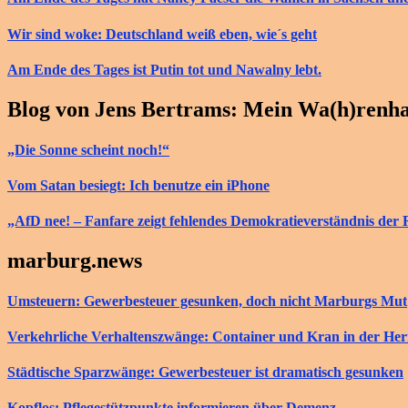
Wir sind woke: Deutschland weiß eben, wie´s geht
Am Ende des Tages ist Putin tot und Nawalny lebt.
Blog von Jens Bertrams: Mein Wa(h)renh
„Die Sonne scheint noch!“
Vom Satan besiegt: Ich benutze ein iPhone
„AfD nee! – Fanfare zeigt fehlendes Demokratieverständnis der 
marburg.news
Umsteuern: Gewerbesteuer gesunken, doch nicht Marburgs Mut
Verkehrliche Verhaltenszwänge: Container und Kran in der He
Städtische Sparzwänge: Gewerbesteuer ist dramatisch gesunken
Kopflos: Pflegestützpunkte informieren über Demenz