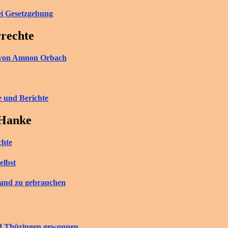
ei Gesetzgebung
rrechte
ch von Amnon Orbach
e und Berichte
 Hanke
chte
elbst
tand zu gebrauchen
nd Thüringen gewonnen.