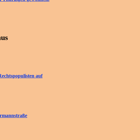
aus
Rechtspopulisten auf
rrmannstraße