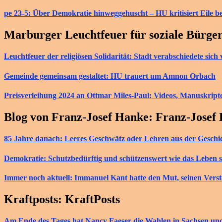
pe 23-5: Über Demokratie hinweggehuscht – HU kritisiert Eile b
Marburger Leuchtfeuer für soziale Bürge
Leuchtfeuer der religiösen Solidarität: Stadt verabschiedete si
Gemeinde gemeinsam gestaltet: HU trauert um Amnon Orbach
Preisverleihung 2024 an Ottmar Miles-Paul: Videos, Manuskript
Blog von Franz-Josef Hanke: Franz-Josef
85 Jahre danach: Leeres Geschwätz oder Lehren aus der Geschi
Demokratie: Schutzbedürftig und schützenswert wie das Leben s
Immer noch aktuell: Immanuel Kant hatte den Mut, seinen Vers
Kraftposts: KraftPosts
Am Ende des Tages hat Nancy Faeser die Wahlen in Sachsen u