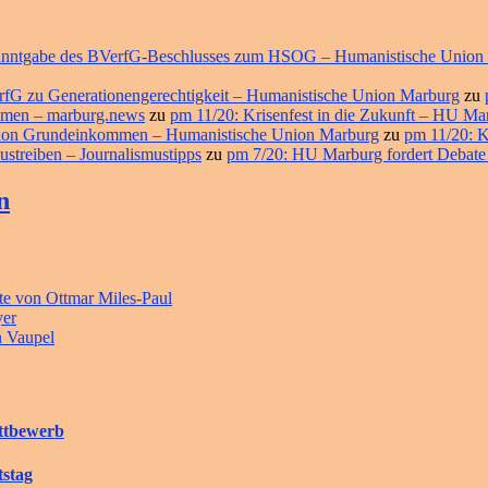
ekanntgabe des BVerfG-Beschlusses zum HSOG – Humanistische Union
erfG zu Generationengerechtigkeit – Humanistische Union Marburg
zu
ommen – marburg.news
zu
pm 11/20: Krisenfest in die Zukunft – HU M
ition Grundeinkommen – Humanistische Union Marburg
zu
pm 11/20: K
ustreiben – Journalismustipps
zu
pm 7/20: HU Marburg fordert Debate
n
e von Ottmar Miles-Paul
yer
n Vaupel
ettbewerb
tstag