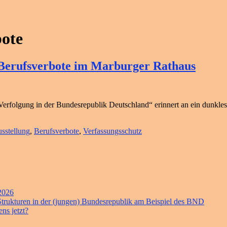
bote
r Berufsverbote im Marburger Rathaus
 Verfolgung in der Bundesrepublik Deutschland“ erinnert an ein dunkle
sstellung
,
Berufsverbote
,
Verfassungsschutz
 2026
 Strukturen in der (jungen) Bundesrepublik am Beispiel des BND
ns jetzt?