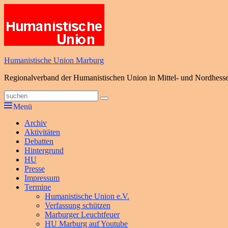
Zum
Inhalt
springen
Humanistische Union Marburg
Regionalverband der Humanistischen Union in Mittel- und Nordhess
Suche
Suchen
nach:
Menü
Primäres
Archiv
Aktivitäten
Menü
Debatten
Hintergrund
HU
Presse
Impressum
Termine
Humanistische Union e.V.
Verfassung schützen
Marburger Leuchtfeuer
HU Marburg auf Youtube