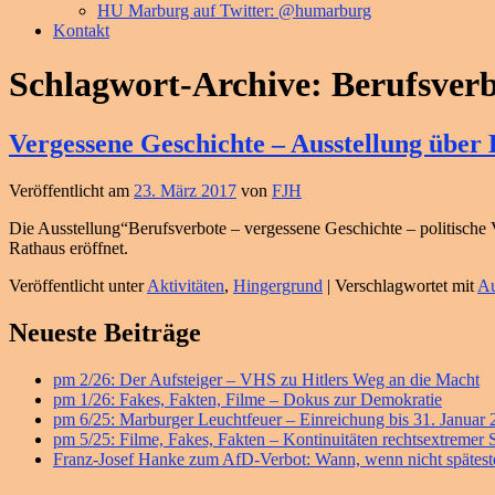
HU Marburg auf Twitter: @humarburg
Kontakt
Schlagwort-Archive:
Berufsver
Vergessene Geschichte – Ausstellung übe
Veröffentlicht am
23. März 2017
von
FJH
Die Ausstellung“Berufsverbote – vergessene Geschichte – politische
Rathaus eröffnet.
Veröffentlicht unter
Aktivitäten
,
Hingergrund
|
Verschlagwortet mit
Au
Primärer
Neueste Beiträge
Seitenleisten
pm 2/26: Der Aufsteiger – VHS zu Hitlers Weg an die Macht
Widget-
pm 1/26: Fakes, Fakten, Filme – Dokus zur Demokratie
Bereich
pm 6/25: Marburger Leuchtfeuer – Einreichung bis 31. Januar
pm 5/25: Filme, Fakes, Fakten – Kontinuitäten rechtsextremer
Franz-Josef Hanke zum AfD-Verbot: Wann, wenn nicht späteste