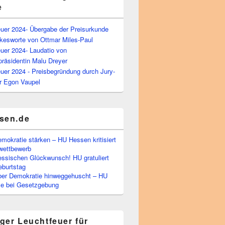
e
euer 2024- Übergabe der Preisurkunde
kesworte von Ottmar Miles-Paul
uer 2024- Laudatio von
präsidentin Malu Dreyer
uer 2024 - Preisbegründung durch Jury-
r Egon Vaupel
sen.de
emokratie stärken – HU Hessen kritisiert
wettbewerb
essischen Glückwunsch! HU gratuliert
burtstag
ber Demokratie hinweggehuscht – HU
Eile bei Gesetzgebung
ger Leuchtfeuer für