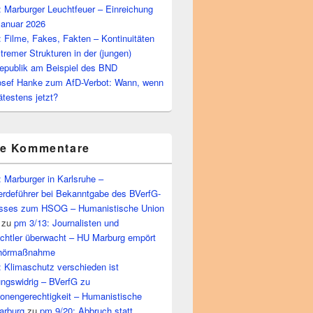
 Marburger Leuchtfeuer – Einreichung
Januar 2026
 Filme, Fakes, Fakten – Kontinuitäten
tremer Strukturen in der (jungen)
epublik am Beispiel des BND
osef Hanke zum AfD-Verbot: Wann, wenn
ätestens jetzt?
te Kommentare
 Marburger in Karlsruhe –
rdeführer bei Bekanntgabe des BVerfG-
sses zum HSOG – Humanistische Union
zu
pm 3/13: Journalisten und
echtler überwacht – HU Marburg empört
bhörmaßnahme
 Klimaschutz verschieden ist
ungswidrig – BVerfG zu
ionengerechtigkeit – Humanistische
arburg
zu
pm 9/20: Abbruch statt