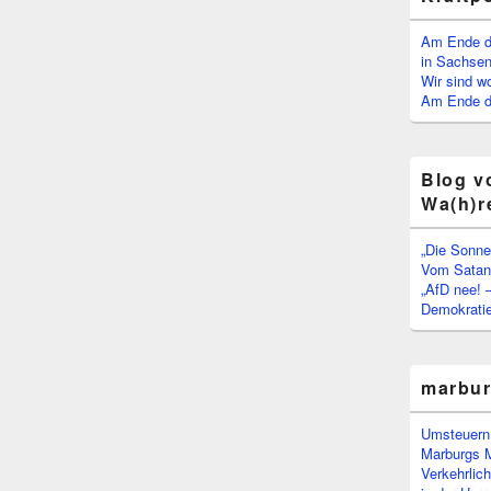
Am Ende d
in Sachsen
Wir sind w
Am Ende de
Blog v
Wa(h)r
„Die Sonne
Vom Satan 
„AfD nee! 
Demokratie
marbu
Umsteuern:
Marburgs 
Verkehrlic