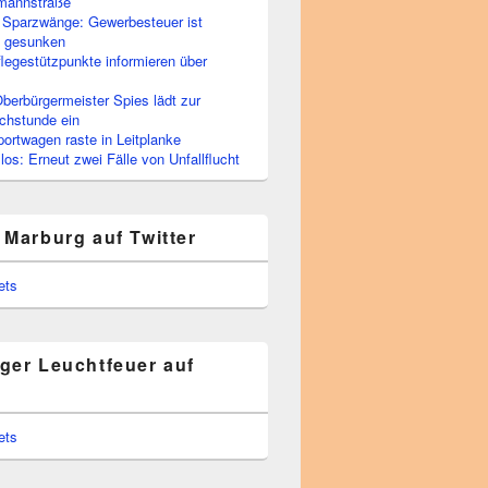
rmannstraße
 Sparzwänge: Gewerbesteuer ist
h gesunken
flegestützpunkte informieren über
berbürgermeister Spies lädt zur
chstunde ein
portwagen raste in Leitplanke
os: Erneut zwei Fälle von Unfallflucht
 Marburg auf Twitter
ets
ger Leuchtfeuer auf
ets