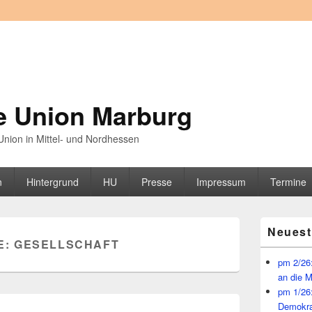
e Union Marburg
nion in Mittel- und Nordhessen
n
Hintergrund
HU
Presse
Impressum
Termine
Primärer
Neuest
Seitenleisten
E:
GESELLSCHAFT
Widget-
Bereich
pm 2/26:
an die 
pm 1/26
Demokra