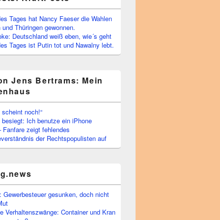
es Tages hat Nancy Faeser die Wahlen
 und Thüringen gewonnen.
oke: Deutschland weiß eben, wie´s geht
s Tages ist Putin tot und Nawalny lebt.
on Jens Bertrams: Mein
enhaus
 scheint noch!“
besiegt: Ich benutze ein iPhone
– Fanfare zeigt fehlendes
verständnis der Rechtspopulisten auf
rg.news
 Gewerbesteuer gesunken, doch nicht
Mut
he Verhaltenszwänge: Container und Kran