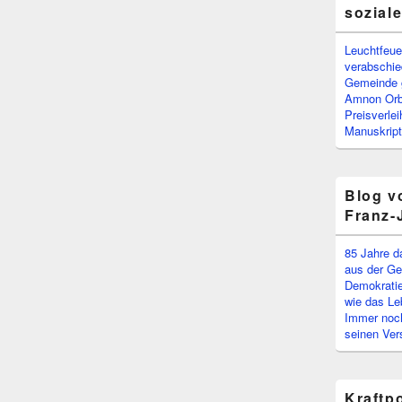
sozial
Leuchtfeuer
verabschi
Gemeinde g
Amnon Or
Preisverle
Manuskript
Blog v
Franz-
85 Jahre d
aus der Ge
Demokratie
wie das Le
Immer noch
seinen Ver
Kraftp