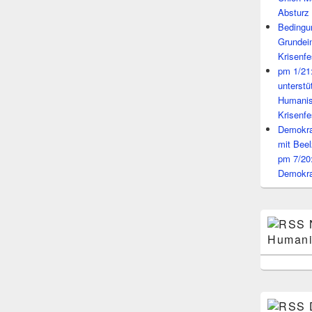
Absturz 
Bedingun
Grundei
Krisenfe
pm 1/21
unterst
Humanis
Krisenfe
Demokrat
mit Beel
pm 7/20
Demokra
Humani