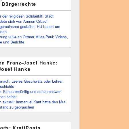
e Bürgerrechte
 der religiösen Solidarität: Stadt
edete sich von Amnon Orbach
emeinsam gestaltet: HU trauert um
bach
ihung 2024 an Ottmar Miles-Paul: Videos,
e und Berichte
on Franz-Josef Hanke:
Josef Hanke
anach: Leeres Geschwätz oder Lehren
schichte
: Schutzbedürftig und schützenswert
ben selbst
 aktuell: Immanuel Kant hatte den Mut,
stand zu gebrauchen
osts: KraftPosts