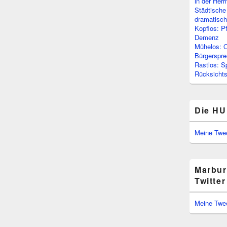
in der Her
Städtische
dramatisc
Kopflos: P
Demenz
Mühelos: O
Bürgerspre
Rastlos: S
Rücksichtsl
Die HU
Meine Twe
Marbur
Twitter
Meine Twe