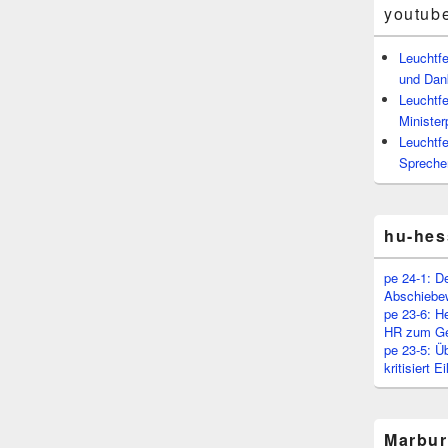
youtub
Leuchtf
und Dan
Leuchtfe
Minister
Leuchtfe
Spreche
hu-hes
pe 24-1: D
Abschiebe
pe 23-6: H
HR zum Ge
pe 23-5: Ü
kritisiert 
Marbur