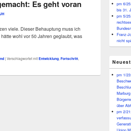
gemacht: Es geht voran
pm 6/25:
bis 31. 
JH
pm 5/25:
rechtsex
ufzen viele. Dieser Behauptung muss ich
Bundesr
Franz-J
hätte wohl vor 50 Jahren geglaubt, was
nicht sp
und
|
Verschlagwortet mit
Entwicklung
,
Fortschritt
,
Neues
pm 1/23:
Beschwe
Beschlu
Marburg
Bürgerr
über A
pm 2/21:
verfass
Generat
Union M