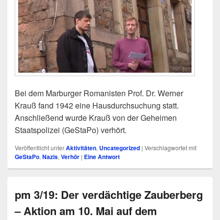
Bei dem Marburger Romanisten Prof. Dr. Werner
Krauß fand 1942 eine Hausdurchsuchung statt.
Anschließend wurde Krauß von der Geheimen
Staatspolizei (GeStaPo) verhört.
Veröffentlicht unter
Aktivitäten
,
Uncategorized
|
Verschlagwortet mit
GeStaPo
,
Nazis
,
Verhör
|
Eine
Antwort
pm 3/19: Der verdächtige Zauberberg
– Aktion am 10. Mai auf dem