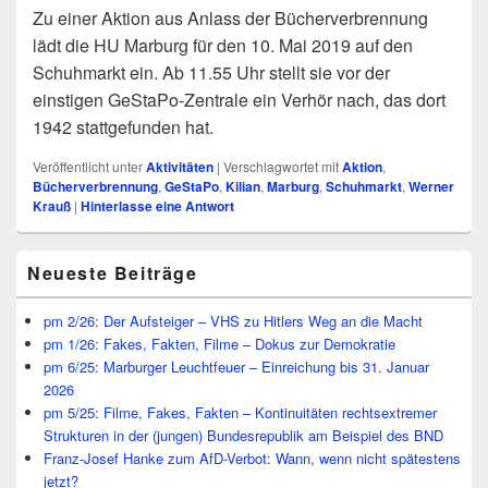
Zu einer Aktion aus Anlass der Bücherverbrennung
lädt die HU Marburg für den 10. Mai 2019 auf den
Schuhmarkt ein. Ab 11.55 Uhr stellt sie vor der
einstigen GeStaPo-Zentrale ein Verhör nach, das dort
1942 stattgefunden hat.
Veröffentlicht unter
Aktivitäten
|
Verschlagwortet mit
Aktion
,
Bücherverbrennung
,
GeStaPo
,
Kilian
,
Marburg
,
Schuhmarkt
,
Werner
Krauß
|
Hinterlasse eine Antwort
Primärer
Neueste Beiträge
Seitenleisten
Widget-
Bereich
pm 2/26: Der Aufsteiger – VHS zu Hitlers Weg an die Macht
pm 1/26: Fakes, Fakten, Filme – Dokus zur Demokratie
pm 6/25: Marburger Leuchtfeuer – Einreichung bis 31. Januar
2026
pm 5/25: Filme, Fakes, Fakten – Kontinuitäten rechtsextremer
Strukturen in der (jungen) Bundesrepublik am Beispiel des BND
Franz-Josef Hanke zum AfD-Verbot: Wann, wenn nicht spätestens
jetzt?