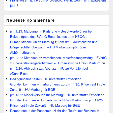
Franz-Josef Hanke zum AfD-Verbot: Wann, wenn nicht spätestens
jetzt?
Neueste Kommentare
pm 1/23: Marburger in Karlsruhe – Beschwerdeführer bei
Bekanntgabe des BVerfG-Beschlusses zum HSOG –
Humanistische Union Marburg
zu
pm 3/13: Journalisten und
Bürgerrechtler überwacht – HU Marburg empört über
Abhörmaßnahme
pm 2/21: Klimaschutz verschieden ist verfassungswidrig – BVerfG
zu Generationengerechtigkeit – Humanistische Union Marburg
zu
pm 9/20: Abbruch statt Absturz – HU zu Vorfällen bei
#DanniBleibt
Bedingungslos testen: HU unterstützt Expedition
Grundeinkommen – marburg.news
zu
pm 11/20: Krisenfest in die
Zukunft – HU Marburg für BGE
pm 1/21: Modellversuch für Marburg – HU unterstützt Expedition
Grundeinkommen – Humanistische Union Marburg
zu
pm 11/20:
Krisenfest in die Zukunft – HU Marburg für BGE
Demokratie in der Pandemie: Nicht den Teufel mit Beelzebub