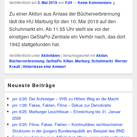
Veröffentlicht am
3. Mai 2019
von
FJH
—
Keine Kommentare ↓
Zu einer Aktion aus Anlass der Bücherverbrennung
lädt die HU Marburg für den 10. Mai 2019 auf den
Schuhmarkt ein. Ab 11.55 Uhr stellt sie vor der
einstigen GeStaPo-Zentrale ein Verhör nach, das dort
1942 stattgefunden hat.
Veröffentlicht unter
Aktivitäten
|
Verschlagwortet mit
Aktion
,
Bücherverbrennung
,
GeStaPo
,
Kilian
,
Marburg
,
Schuhmarkt
,
Werner
Krauß
|
Hinterlasse eine Antwort
Primärer
Neueste Beiträge
Seitenleisten
Widget-
Bereich
pm 2/26: Der Aufsteiger – VHS zu Hitlers Weg an die Macht
pm 1/26: Fakes, Fakten, Filme – Dokus zur Demokratie
pm 6/25: Marburger Leuchtfeuer – Einreichung bis 31. Januar
2026
pm 5/25: Filme, Fakes, Fakten – Kontinuitäten rechtsextremer
Strukturen in der (jungen) Bundesrepublik am Beispiel des BND