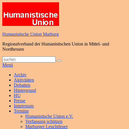
Zum
Inhalt
springen
Humanistische Union Marburg
Regionalverband der Humanistischen Union in Mittel- und
Nordhessen
Suche
Suchen
nach:
Menü
Primäres
Archiv
Aktivitäten
Menü
Debatten
Hintergrund
HU
Presse
Impressum
Termine
Humanistische Union e.V.
Verfassung schützen
Marburger Leuchtfeuer