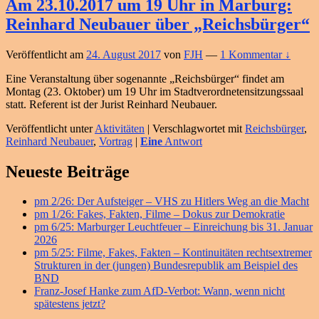
Am 23.10.2017 um 19 Uhr in Marburg:
Reinhard Neubauer über „Reichsbürger“
Veröffentlicht am
24. August 2017
von
FJH
—
1 Kommentar ↓
Eine Veranstaltung über sogenannte „Reichsbürger“ findet am
Montag (23. Oktober) um 19 Uhr im Stadtverordnetensitzungssaal
statt. Referent ist der Jurist Reinhard Neubauer.
Veröffentlicht unter
Aktivitäten
|
Verschlagwortet mit
Reichsbürger
,
Reinhard Neubauer
,
Vortrag
|
Eine
Antwort
Primärer
Neueste Beiträge
Seitenleisten
pm 2/26: Der Aufsteiger – VHS zu Hitlers Weg an die Macht
Widget-
pm 1/26: Fakes, Fakten, Filme – Dokus zur Demokratie
Bereich
pm 6/25: Marburger Leuchtfeuer – Einreichung bis 31. Januar
2026
pm 5/25: Filme, Fakes, Fakten – Kontinuitäten rechtsextremer
Strukturen in der (jungen) Bundesrepublik am Beispiel des
BND
Franz-Josef Hanke zum AfD-Verbot: Wann, wenn nicht
spätestens jetzt?