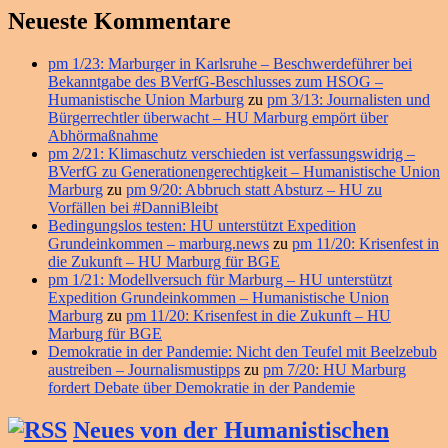
Neueste Kommentare
pm 1/23: Marburger in Karlsruhe – Beschwerdeführer bei
Bekanntgabe des BVerfG-Beschlusses zum HSOG –
Humanistische Union Marburg
zu
pm 3/13: Journalisten und
Bürgerrechtler überwacht – HU Marburg empört über
Abhörmaßnahme
pm 2/21: Klimaschutz verschieden ist verfassungswidrig –
BVerfG zu Generationengerechtigkeit – Humanistische Union
Marburg
zu
pm 9/20: Abbruch statt Absturz – HU zu
Vorfällen bei #DanniBleibt
Bedingungslos testen: HU unterstützt Expedition
Grundeinkommen – marburg.news
zu
pm 11/20: Krisenfest in
die Zukunft – HU Marburg für BGE
pm 1/21: Modellversuch für Marburg – HU unterstützt
Expedition Grundeinkommen – Humanistische Union
Marburg
zu
pm 11/20: Krisenfest in die Zukunft – HU
Marburg für BGE
Demokratie in der Pandemie: Nicht den Teufel mit Beelzebub
austreiben – Journalismustipps
zu
pm 7/20: HU Marburg
fordert Debate über Demokratie in der Pandemie
Neues von der Humanistischen