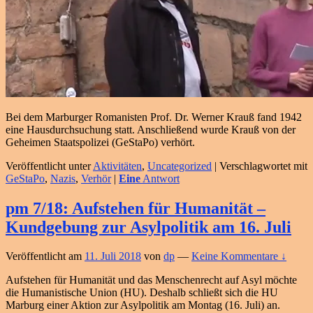
Bei dem Marburger Romanisten Prof. Dr. Werner Krauß fand 1942
eine Hausdurchsuchung statt. Anschließend wurde Krauß von der
Geheimen Staatspolizei (GeStaPo) verhört.
Veröffentlicht unter
Aktivitäten
,
Uncategorized
|
Verschlagwortet mit
GeStaPo
,
Nazis
,
Verhör
|
Eine
Antwort
pm 7/18: Aufstehen für Humanität –
Kundgebung zur Asylpolitik am 16. Juli
Veröffentlicht am
11. Juli 2018
von
dp
—
Keine Kommentare ↓
Aufstehen für Humanität und das Menschenrecht auf Asyl möchte
die Humanistische Union (HU). Deshalb schließt sich die HU
Marburg einer Aktion zur Asylpolitik am Montag (16. Juli) an.