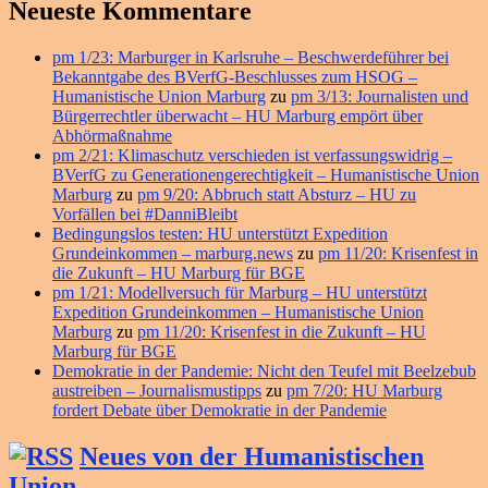
Neueste Kommentare
pm 1/23: Marburger in Karlsruhe – Beschwerdeführer bei
Bekanntgabe des BVerfG-Beschlusses zum HSOG –
Humanistische Union Marburg
zu
pm 3/13: Journalisten und
Bürgerrechtler überwacht – HU Marburg empört über
Abhörmaßnahme
pm 2/21: Klimaschutz verschieden ist verfassungswidrig –
BVerfG zu Generationengerechtigkeit – Humanistische Union
Marburg
zu
pm 9/20: Abbruch statt Absturz – HU zu
Vorfällen bei #DanniBleibt
Bedingungslos testen: HU unterstützt Expedition
Grundeinkommen – marburg.news
zu
pm 11/20: Krisenfest in
die Zukunft – HU Marburg für BGE
pm 1/21: Modellversuch für Marburg – HU unterstützt
Expedition Grundeinkommen – Humanistische Union
Marburg
zu
pm 11/20: Krisenfest in die Zukunft – HU
Marburg für BGE
Demokratie in der Pandemie: Nicht den Teufel mit Beelzebub
austreiben – Journalismustipps
zu
pm 7/20: HU Marburg
fordert Debate über Demokratie in der Pandemie
Neues von der Humanistischen
Union