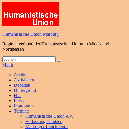
Zum
Inhalt
springen
Humanistische Union Marburg
Regionalverband der Humanistischen Union in Mittel- und
Nordhessen
Suche
Suchen
nach:
Menü
Primäres
Archiv
Aktivitäten
Menü
Debatten
Hintergrund
HU
Presse
Impressum
Termine
Humanistische Union e.V.
Verfassung schützen
Marburger Leuchtfeuer