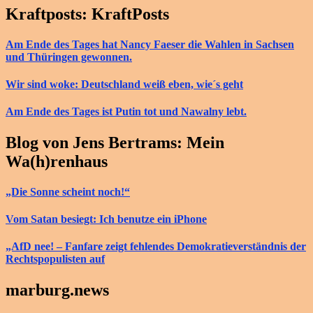
Kraftposts: KraftPosts
Am Ende des Tages hat Nancy Faeser die Wahlen in Sachsen
und Thüringen gewonnen.
Wir sind woke: Deutschland weiß eben, wie´s geht
Am Ende des Tages ist Putin tot und Nawalny lebt.
Blog von Jens Bertrams: Mein
Wa(h)renhaus
„Die Sonne scheint noch!“
Vom Satan besiegt: Ich benutze ein iPhone
„AfD nee! – Fanfare zeigt fehlendes Demokratieverständnis der
Rechtspopulisten auf
marburg.news