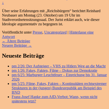
↓
Über seine Erfahrungen mit „Reichsbürgern“ berichtet Reinhard
Neubauer am Montag (23. Oktober) um 19 Uhr im
Stadtverordnetensitzungssaal. Der Jurist erklärt auch, wie dieser
Ideologie argumentativ zu begegnen ist.
Veröffentlicht unter
Presse
,
Uncategorized
|
Hinterlasse eine
Antwort
Beitragsnavigation
←
Ältere Beiträge
Neuere Beiträge
→
Primärer
Neueste Beiträge
Seitenleisten
pm 2/26: Der Aufsteiger – VHS zu Hitlers Weg an die Macht
Widget-
pm 1/26: Fakes, Fakten, Filme – Dokus zur Demokratie
Bereich
pm 6/25: Marburger Leuchtfeuer – Einreichung bis 31. Januar
2026
pm 5/25: Filme, Fakes, Fakten – Kontinuitäten rechtsextremer
Strukturen in der (jungen) Bundesrepublik am Beispiel des
BND
Franz-Josef Hanke zum AfD-Verbot: Wann, wenn nicht
spätestens jetzt?