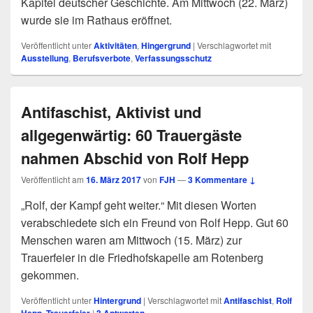
Kapitel deutscher Geschichte. Am Mittwoch (22. März)
wurde sie im Rathaus eröffnet.
Veröffentlicht unter
Aktivitäten
,
Hingergrund
|
Verschlagwortet mit
Ausstellung
,
Berufsverbote
,
Verfassungsschutz
Antifaschist, Aktivist und
allgegenwärtig: 60 Trauergäste
nahmen Abschid von Rolf Hepp
Veröffentlicht am
16. März 2017
von
FJH
—
3 Kommentare ↓
„Rolf, der Kampf geht weiter.“ Mit diesen Worten
verabschiedete sich ein Freund von Rolf Hepp. Gut 60
Menschen waren am Mittwoch (15. März) zur
Trauerfeier in die Friedhofskapelle am Rotenberg
gekommen.
Veröffentlicht unter
Hintergrund
|
Verschlagwortet mit
Antifaschist
,
Rolf
,
|