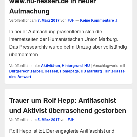
www.hu-hessen.de in neuer
Aufmachung
Veröffentlicht am
7. März 2017
von
FJH
—
Keine Kommentare ↓
In neuer Aufmachung präsentieren sich die
Internetseiten der Humanistischen Union Marburg.
Das Pressearchiv wurde beim Umzug aber vollständig
übernommen.
Veröffentlicht unter
Aktivitäten
,
Hintergrund
,
HU
|
Verschlagwortet mit
Bürgerrechtsarbeit
,
Hessen
,
Homepage
,
HU Marburg
|
Hinterlasse
eine Antwort
Trauer um Rolf Hepp: Antifaschist
und Aktivist überraschend gestorben
Veröffentlicht am
5. März 2017
von
FJH
Rolf Hepp ist tot. Der engagierte Antifaschist und