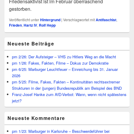
Friedensaktivist ist im Februar überraschend
gestorben.
Veröffentlicht unter
Hintergrund
|
Verschlagwortet mit
Antifaschist
,
Frieden
,
Hartz IV
,
Rolf Hepp
Primärer
Neueste Beiträge
Seitenleisten
Widget-
Bereich
pm 2/26: Der Aufsteiger – VHS zu Hitlers Weg an die Macht
pm 1/26: Fakes, Fakten, Filme – Dokus zur Demokratie
pm 6/25: Marburger Leuchtfeuer – Einreichung bis 31. Januar
2026
pm 5/25: Filme, Fakes, Fakten – Kontinuitäten rechtsextremer
Strukturen in der (jungen) Bundesrepublik am Beispiel des BND
Franz-Josef Hanke zum AfD-Verbot: Wann, wenn nicht spätestens
jetzt?
Neueste Kommentare
pm 1/23: Marburger in Karlsruhe – Beschwerdeführer bei