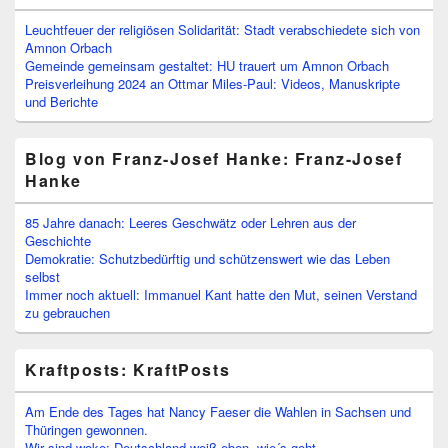
Leuchtfeuer der religiösen Solidarität: Stadt verabschiedete sich von
Amnon Orbach
Gemeinde gemeinsam gestaltet: HU trauert um Amnon Orbach
Preisverleihung 2024 an Ottmar Miles-Paul: Videos, Manuskripte
und Berichte
Blog von Franz-Josef Hanke: Franz-Josef
Hanke
85 Jahre danach: Leeres Geschwätz oder Lehren aus der
Geschichte
Demokratie: Schutzbedürftig und schützenswert wie das Leben
selbst
Immer noch aktuell: Immanuel Kant hatte den Mut, seinen Verstand
zu gebrauchen
Kraftposts: KraftPosts
Am Ende des Tages hat Nancy Faeser die Wahlen in Sachsen und
Thüringen gewonnen.
Wir sind woke: Deutschland weiß eben, wie´s geht